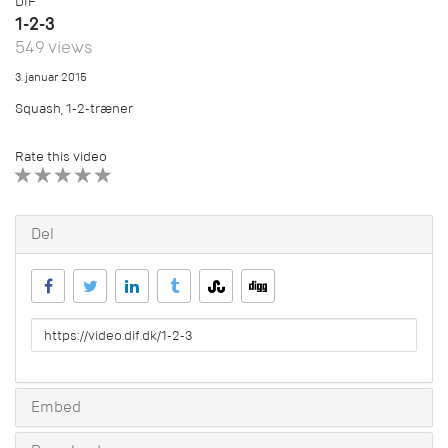
DIF
1-2-3
549 views
3. januar 2015
Squash, 1-2-træner
Rate this video
1 STAR
2 STAR
3 STAR
4 STAR
5 STAR
Del
URL
to
share
Embed