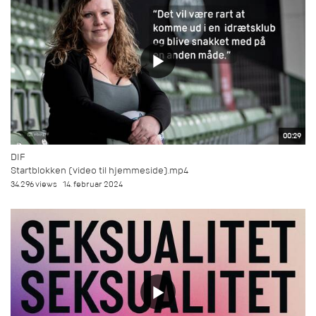
00:29
DIF
Startblokken (video til hjemmeside).mp4
34.296 views
14. februar 2024