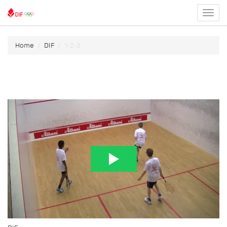
Toggl
menu
Home
DIF
1-2-3