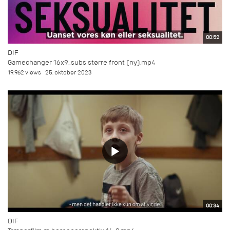
00:52
DIF
Gamechanger 16x9_subs større front (ny).mp4
19.962 views
25. oktober 2023
00:34
DIF