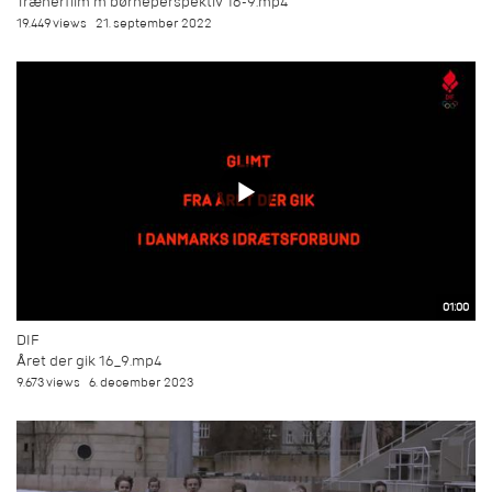
Trænerfilm m børneperspektiv 16-9.mp4
19.449 views
21. september 2022
01:00
DIF
Året der gik 16_9.mp4
9.673 views
6. december 2023