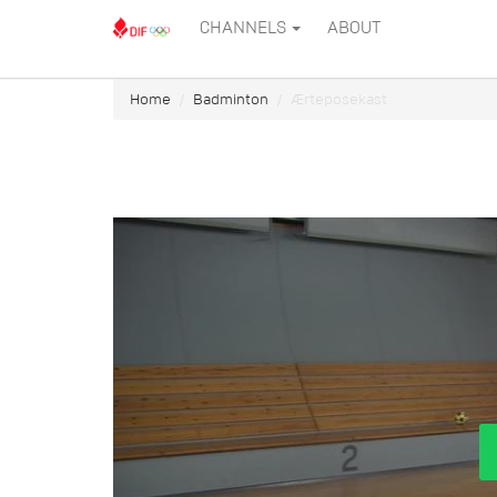
CHANNELS
ABOUT
Home
Badminton
Ærteposekast