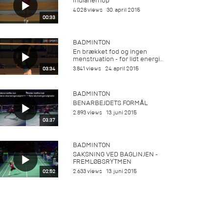
Indianerhop
4.028 views
30. april 2015
00:33
BADMINTON
En brækket fod og ingen
menstruation - for lidt energi...
3.841 views
24. april 2015
03:34
BADMINTON
BENARBEJDETS FORMÅL
2.893 views
13. juni 2015
03:37
BADMINTON
SAKSNING VED BAGLINJEN -
FREMLØBSRYTMEN
2.633 views
13. juni 2015
02:52