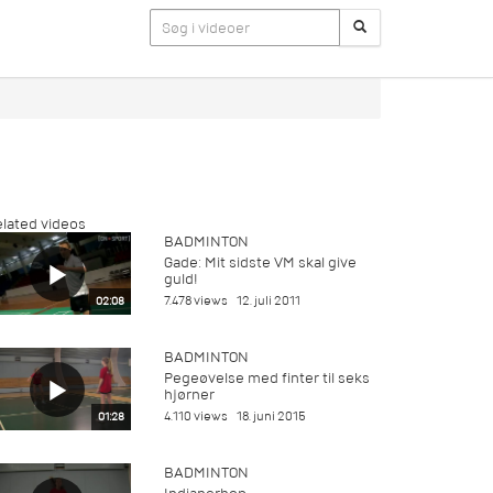
lated videos
BADMINTON
Gade: Mit sidste VM skal give
guld!
7.478 views
12. juli 2011
02:08
BADMINTON
Pegeøvelse med finter til seks
hjørner
4.110 views
18. juni 2015
01:28
BADMINTON