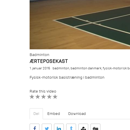
Badminton
ÆRTEPOSEKAST
1. januar 2015
badminton
,
badminton danmark
,
fysisk-motorisk 
Fysisk-motorisk basistræning i badminton
Rate this video
1 STAR
2 STAR
3 STAR
4 STAR
5 STAR
Del
Embed
Download