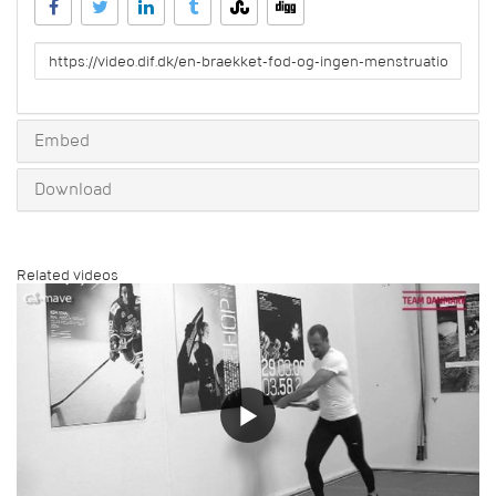
URL
to
share
Embed
Download
Related videos