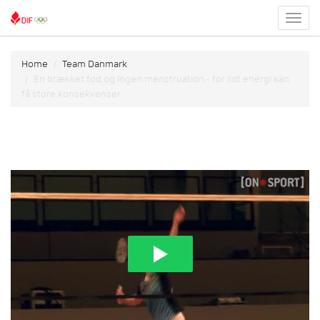
Toggl
menu
Home
Team Danmark
En brækket fod og ingen menstruation - for lidt energi kan
få store konsekvenser