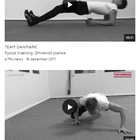
00:21
TEAM DANMARK
Fysisk træning: Omvendt planke
6.794 views
18. december 2011
00:20