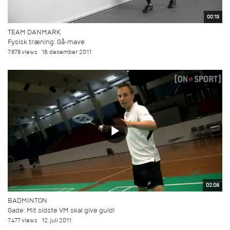
00:13
TEAM DANMARK
Fysisk træning: Gå-mave
7.878 views
18. december 2011
02:08
BADMINTON
Gade: Mit sidste VM skal give guld!
7.477 views
12. juli 2011