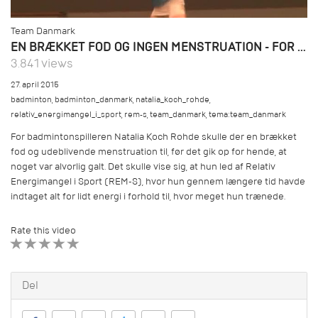
Team Danmark
EN BRÆKKET FOD OG INGEN MENSTRUATION - FOR LIDT ENERGI KAN FÅ STORE KONSEKVENSER
3.841 views
27. april 2015
badminton
,
badminton_danmark
,
natalia_koch_rohde
,
relativ_energimangel_i_sport
,
rem-s
,
team_danmark
,
tema:team_danmark
For badmintonspilleren Natalia Koch Rohde skulle der en brækket
fod og udeblivende menstruation til, før det gik op for hende, at
noget var alvorlig galt. Det skulle vise sig, at hun led af Relativ
Energimangel i Sport (REM-S), hvor hun gennem længere tid havde
indtaget alt for lidt energi i forhold til, hvor meget hun trænede.
Rate this video
1 STAR
2 STAR
3 STAR
4 STAR
5 STAR
Del