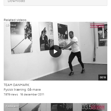
Download
Related videos
00:13
TEAM DANMARK
Fysisk træning: Gå-mave
7.878 views
18. december 2011