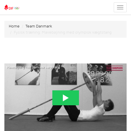
Toggl
menu
Home
Team Danmark
Fysisk træning: Mavebøjning med olympisk vægtstang