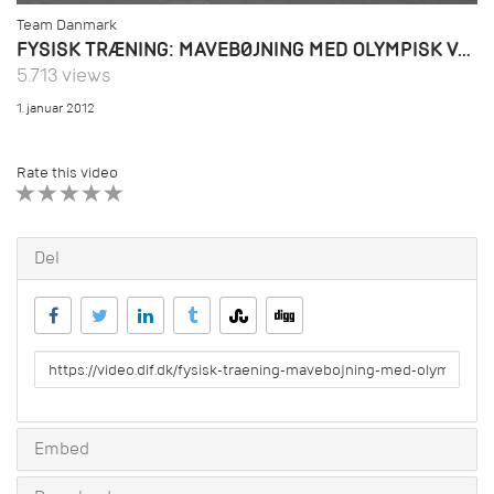
Team Danmark
FYSISK TRÆNING: MAVEBØJNING MED OLYMPISK VÆGTSTANG
5.713 views
1. januar 2012
Rate this video
1 STAR
2 STAR
3 STAR
4 STAR
5 STAR
Del
URL
to
share
Embed