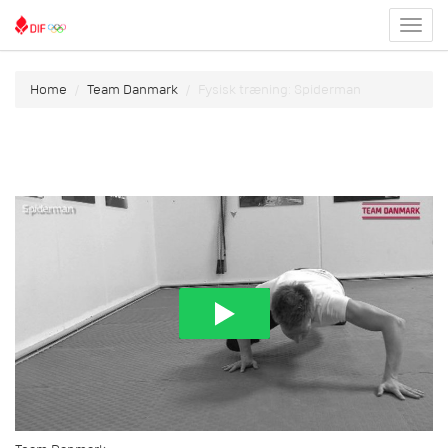
Toggl
menu
Home
Team Danmark
Fysisk træning: Spiderman