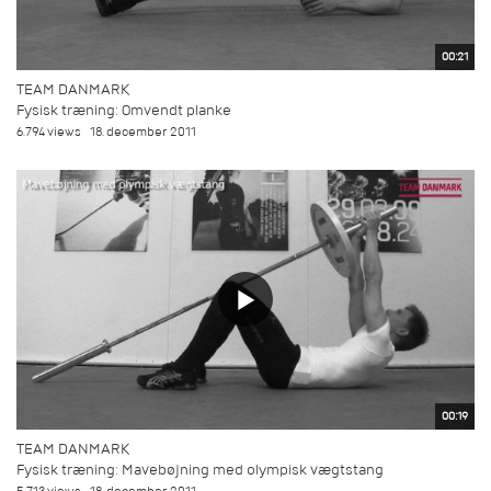
00:21
TEAM DANMARK
Fysisk træning: Omvendt planke
6.794 views
18. december 2011
00:19
TEAM DANMARK
Fysisk træning: Mavebøjning med olympisk vægtstang