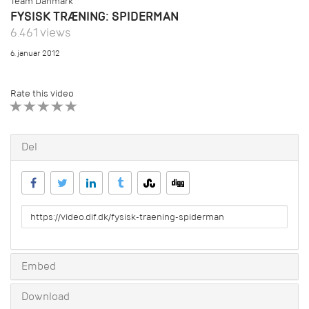
Team Danmark
FYSISK TRÆNING: SPIDERMAN
6.461 views
6. januar 2012
Rate this video
1 STAR
2 STAR
3 STAR
4 STAR
5 STAR
Del
URL
to
share
Embed
Download