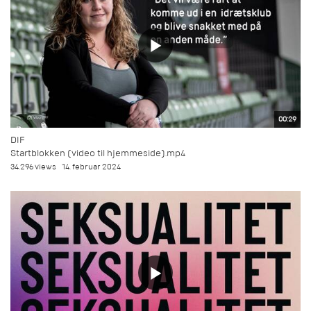
00:29
DIF
Startblokken (video til hjemmeside).mp4
34.296 views
14. februar 2024