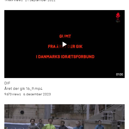
19.449 views
21. september 2022
01:00
DIF
Året der gik 16_9.mp4
9.673 views
6. december 2023