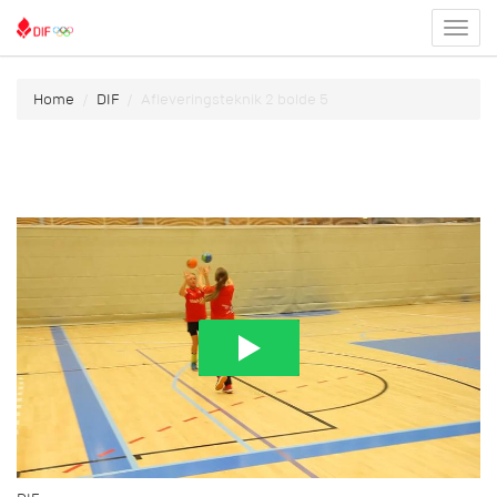
Toggl
menu
Home
DIF
Afleveringsteknik 2 bolde 5