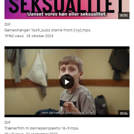
00:52
DIF
Gamechanger 16x9_subs større front (ny).mp4
19.962 views
25. oktober 2023
00:34
DIF
Trænerfilm m børneperspektiv 16-9.mp4