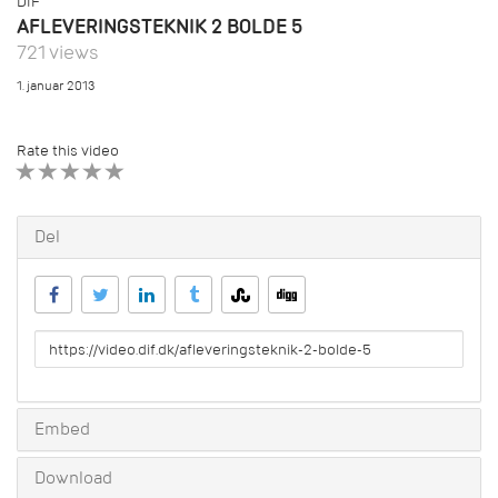
DIF
AFLEVERINGSTEKNIK 2 BOLDE 5
721 views
1. januar 2013
Rate this video
1 STAR
2 STAR
3 STAR
4 STAR
5 STAR
Del
URL
to
share
Embed
Download