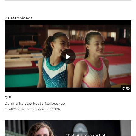
Related videos
01:56
DIF
Danmarks stærkeste fællesskab
35.482 views
25. september 2025