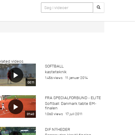
lated videos
SOFTBALL
kasteteknik
1.456 views
11. januar 2014
00:11
FRA SPECIALFORBUND - ELITE
Softball: Danmark tabte EM-
finalen
1.060 views
17. juli 2011
01:40
DIF NYHEDER