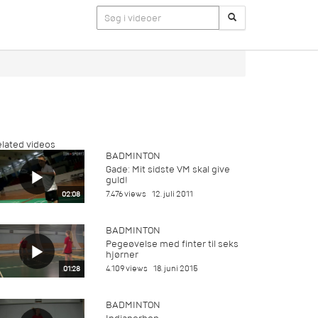
lated videos
BADMINTON
Gade: Mit sidste VM skal give
guld!
7.476 views
12. juli 2011
02:08
BADMINTON
Pegeøvelse med finter til seks
hjørner
4.109 views
18. juni 2015
01:28
BADMINTON