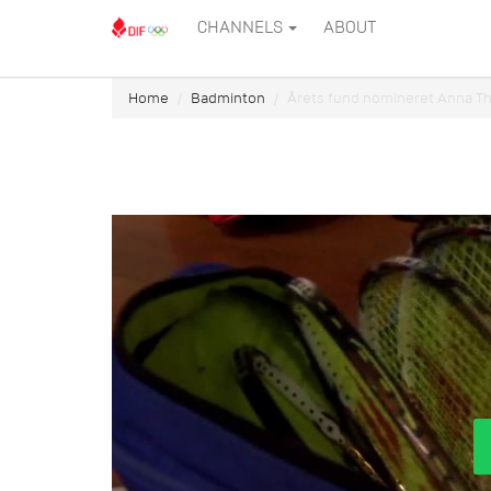
CHANNELS
ABOUT
Home
Badminton
Årets fund nomineret Anna T