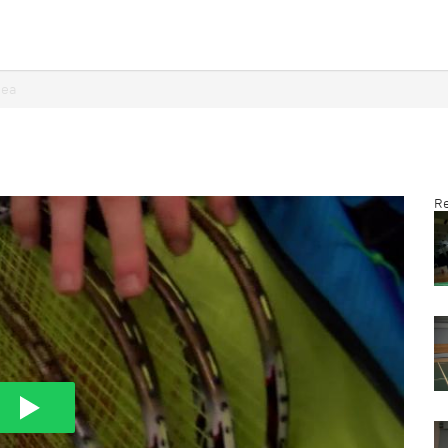
hea
Re