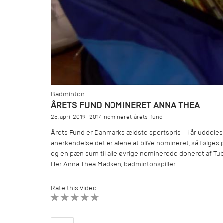
Badminton
ÅRETS FUND NOMINERET ANNA THEA
25. april 2019
2014
,
nomineret
,
årets_fund
Årets Fund er Danmarks ældste sportspris – i år uddeles
anerkendelse det er alene at blive nomineret, så følges p
og en pæn sum til alle øvrige nominerede doneret af Tu
Her Anna Thea Madsen, badmintonspiller
Rate this video
1 STAR
2 STAR
3 STAR
4 STAR
5 STAR