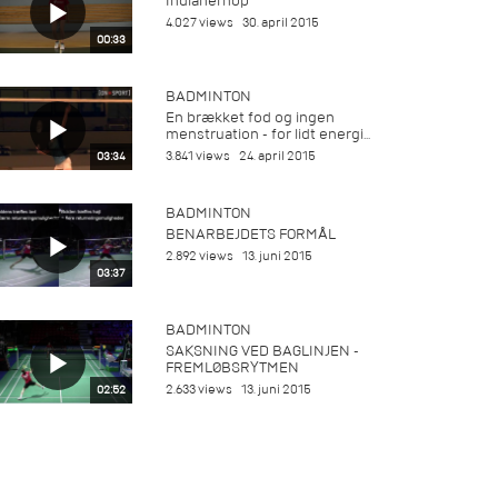
Indianerhop
4.027 views
30. april 2015
00:33
BADMINTON
En brækket fod og ingen
menstruation - for lidt energi...
3.841 views
24. april 2015
03:34
BADMINTON
BENARBEJDETS FORMÅL
2.892 views
13. juni 2015
03:37
BADMINTON
SAKSNING VED BAGLINJEN -
FREMLØBSRYTMEN
2.633 views
13. juni 2015
02:52