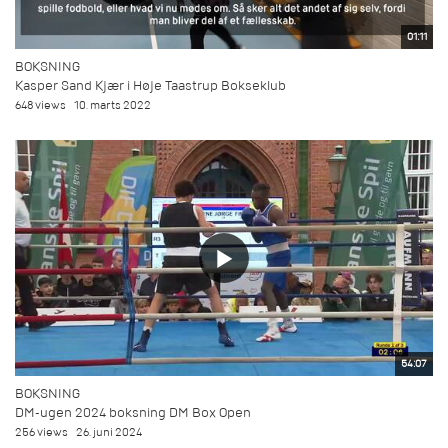
01:11
BOKSNING
Kasper Sand Kjær i Høje Taastrup Bokseklub
648 views
10. marts 2022
54:07
BOKSNING
DM-ugen 2024 boksning DM Box Open
256 views
26. juni 2024