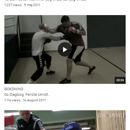
1.227 views
9. maj 2011
00:33
BOKSNING
OL-Dagbog: Første skridt...
1.114 views
14. august 2011