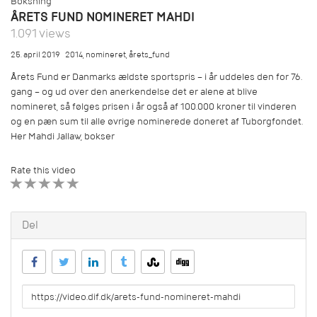
Boksning
ÅRETS FUND NOMINERET MAHDI
1.091 views
25. april 2019
2014
,
nomineret
,
årets_fund
Årets Fund er Danmarks ældste sportspris – i år uddeles den for 76.
gang – og ud over den anerkendelse det er alene at blive
nomineret, så følges prisen i år også af 100.000 kroner til vinderen
og en pæn sum til alle øvrige nominerede doneret af Tuborgfondet.
Her Mahdi Jallaw, bokser
Rate this video
1 STAR
2 STAR
3 STAR
4 STAR
5 STAR
Del
URL
to