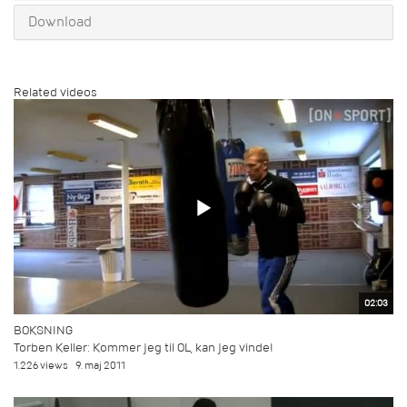
Download
Related videos
02:03
BOKSNING
Torben Keller: Kommer jeg til OL, kan jeg vinde!
1.226 views
9. maj 2011