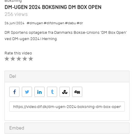
Boksning
DM-UGEN 2024 BOKSNING DM BOX OPEN
256 views
26. juni 2024
#dmugen #difdmugen #dabu #dr
DR Sportens optagelse fra Danmarks Bokse-Unions 'DM Box Open'
ved DM-ugen 2024 i Herning.
Rate this video
1 STAR
2 STAR
3 STAR
4 STAR
5 STAR
Del
URL
to
share
Embed