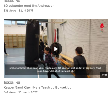
BOKSNING
60 sekunder med Jim Andreasen
836 views
8. juni 2015
01:11
BOKSNING
Kasper Sand Kjær i Høje Taastrup Bokseklub
647 views
10. marts 2022