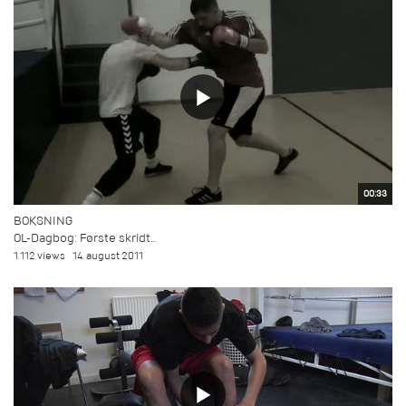
00:33
BOKSNING
OL-Dagbog: Første skridt...
1.112 views
14. august 2011