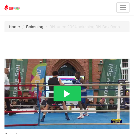
Toggl
menu
Home
Boksning
DM-ugen 2024 boksning DM Box Open