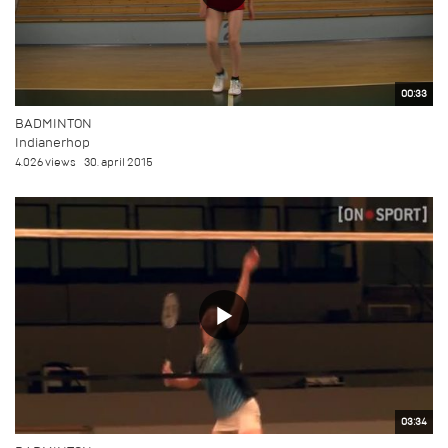
00:33
BADMINTON
Indianerhop
4.026 views
30. april 2015
03:34