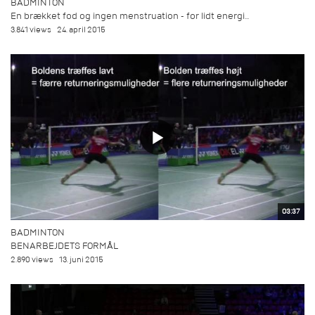
BADMINTON
En brækket fod og ingen menstruation - for lidt energi...
3.841 views
24. april 2015
03:37
BADMINTON
BENARBEJDETS FORMÅL
2.890 views
13. juni 2015