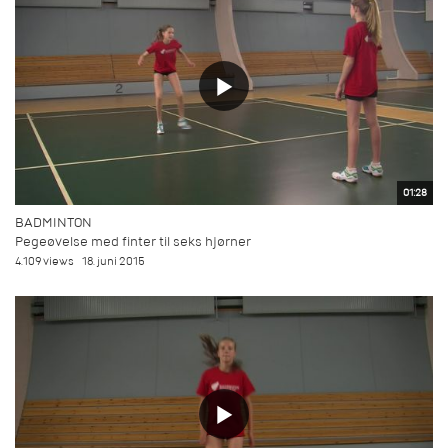
01:28
BADMINTON
Pegeøvelse med finter til seks hjørner
4.109 views
18. juni 2015