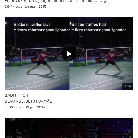
En brækket fod og ingen menstruation - for lidt energi...
3.841 views
24. april 2015
03:37
BADMINTON
BENARBEJDETS FORMÅL
2.893 views
13. juni 2015