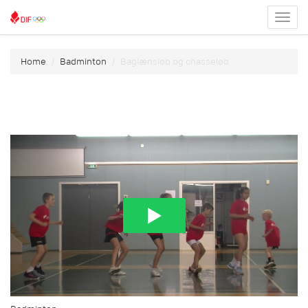
Toggl
menu
Home
Badminton
Baglænsløb og chasseløb