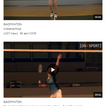
00:33
BADMINTON
Indianerhop
4.027 views
30. april 2015
03:34
BADMINTON