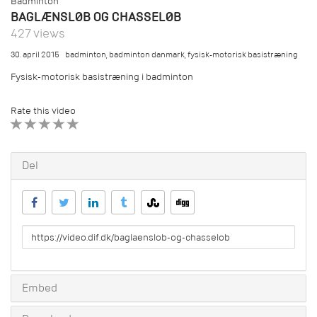
Badminton
BAGLÆNSLØB OG CHASSELØB
427 views
30. april 2015
badminton
,
badminton danmark
,
fysisk-motorisk basistræning
Fysisk-motorisk basistræning i badminton
Rate this video
1 STAR
2 STAR
3 STAR
4 STAR
5 STAR
Del
URL
to
share
Embed