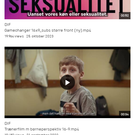
00:52
DIF
Gamechanger 16x9_subs større front (ny).mp4
19.964 views
25. oktober 2023
00:34
DIF
Trænerfilm m børneperspektiv 16-9.mp4