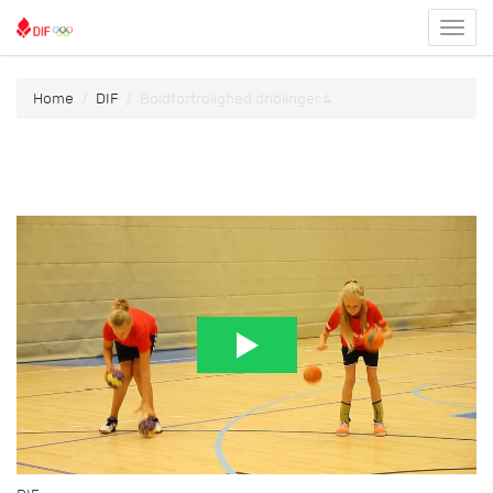
Toggl
menu
Home
DIF
Boldfortrolighed driblinger 4