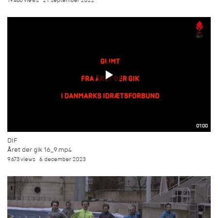
19.480 views
21. september 2022
01:00
DIF
Året der gik 16_9.mp4
9.673 views
6. december 2023