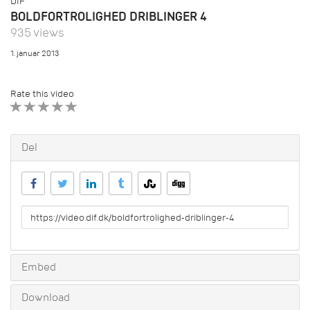
DIF
BOLDFORTROLIGHED DRIBLINGER 4
935 views
1. januar 2013
Rate this video
1 STAR
2 STAR
3 STAR
4 STAR
5 STAR
Del
URL
to
share
Embed
Download