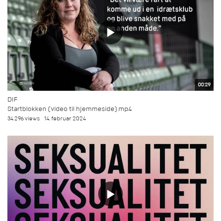
00:29
DIF
Startblokken (video til hjemmeside).mp4
34.296 views
14. februar 2024