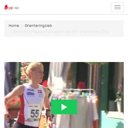
Toggl
menu
Home
Orienteringsløb
Bronze til Maja Alm på sprint ved VM i orientering 2014