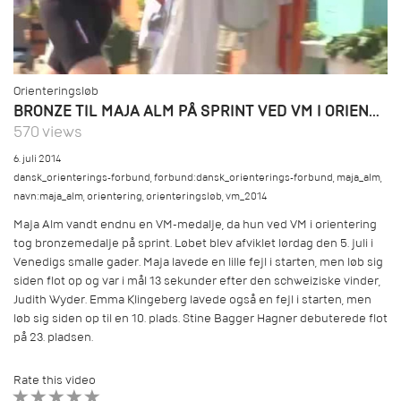
Orienteringsløb
BRONZE TIL MAJA ALM PÅ SPRINT VED VM I ORIENTERING 2014
570 views
6. juli 2014
dansk_orienterings-forbund
,
forbund:dansk_orienterings-forbund
,
maja_alm
,
navn:maja_alm
,
orientering
,
orienteringsløb
,
vm_2014
Maja Alm vandt endnu en VM-medalje, da hun ved VM i orientering
tog bronzemedalje på sprint. Løbet blev afviklet lørdag den 5. juli i
Venedigs smalle gader. Maja lavede en lille fejl i starten, men løb sig
siden flot op og var i mål 13 sekunder efter den schweiziske vinder,
Judith Wyder. Emma Klingeberg lavede også en fejl i starten, men
løb sig siden op til en 10. plads. Stine Bagger Hagner debuterede flot
på 23. pladsen.
Rate this video