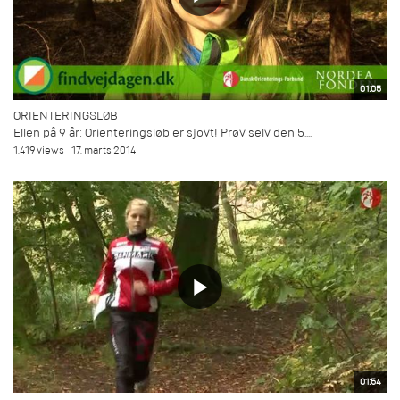
01:05
ORIENTERINGSLØB
Ellen på 9 år: Orienteringsløb er sjovt! Prøv selv den 5....
1.419 views
17. marts 2014
01:54