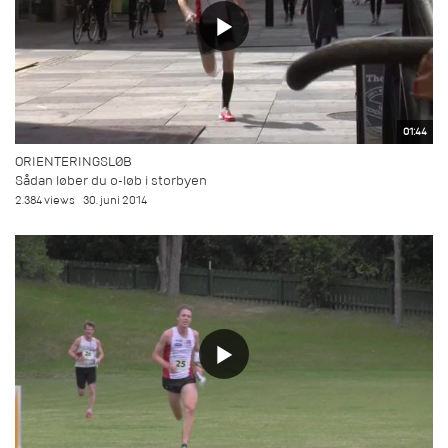
01:44
ORIENTERINGSLØB
Sådan løber du o-løb i storbyen
2.384 views
30. juni 2014