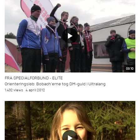
03:10
FRA SPECIALFORBUND - ELITE
Orienteringsløb: Bobach'erne tog DM-guld i Ultralang
1.432 views
4. april 2012