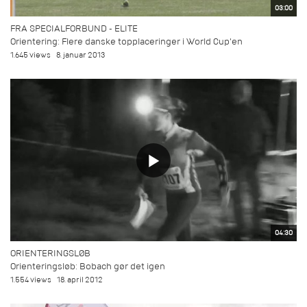
03:00
FRA SPECIALFORBUND - ELITE
Orientering: Flere danske topplaceringer i World Cup'en
1.645 views
8. januar 2013
04:30
ORIENTERINGSLØB
Orienteringsløb: Bobach gør det igen
1.554 views
18. april 2012