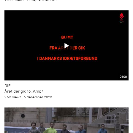
19.500 views
21. september 2022
01:00
DIF
Året der gik 16_9.mp4
9.674 views
6. december 2023