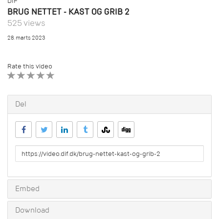
DIF
BRUG NETTET - KAST OG GRIB 2
525 views
28. marts 2023
Rate this video
1 STAR
2 STAR
3 STAR
4 STAR
5 STAR
Del
URL
to
share
Embed
Download