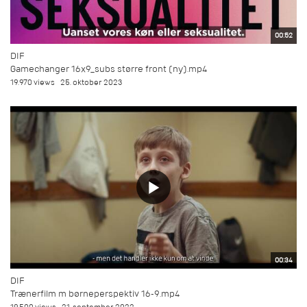
00:52
DIF
Gamechanger 16x9_subs større front (ny).mp4
19.970 views
25. oktober 2023
00:34
DIF
Trænerfilm m børneperspektiv 16-9.mp4