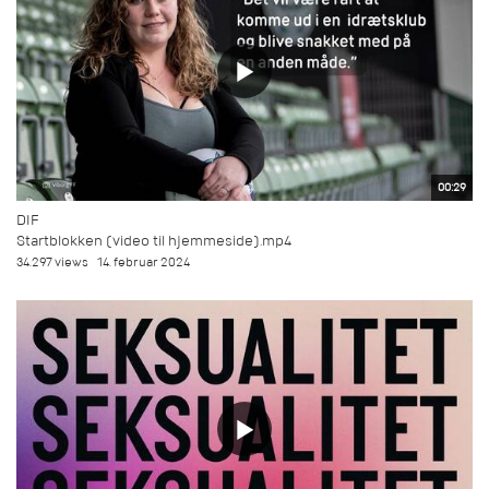
00:29
DIF
Startblokken (video til hjemmeside).mp4
34.297 views
14. februar 2024