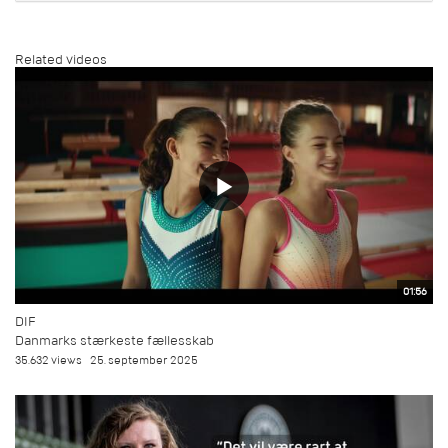
Related videos
01:56
DIF
Danmarks stærkeste fællesskab
35.632 views
25. september 2025