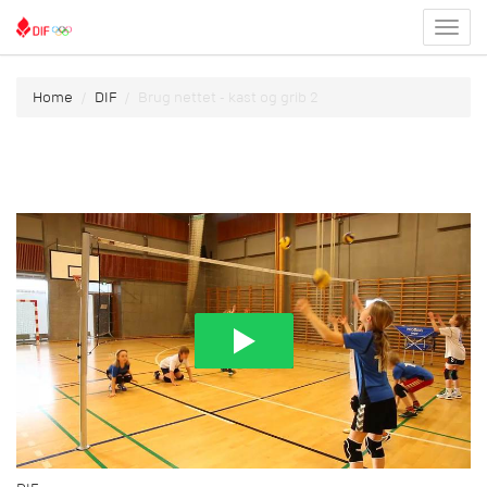
Toggl
menu
Home
DIF
Brug nettet - kast og grib 2