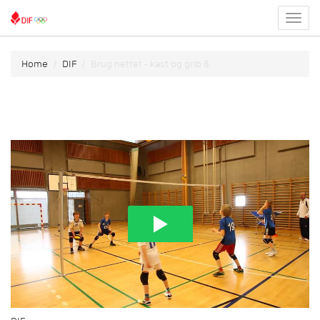
Toggl
menu
Home
DIF
Brug nettet - kast og grib 8