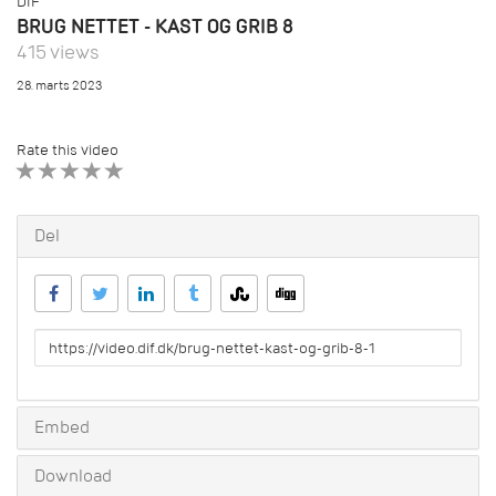
DIF
BRUG NETTET - KAST OG GRIB 8
415 views
28. marts 2023
Rate this video
1 STAR
2 STAR
3 STAR
4 STAR
5 STAR
Del
URL
to
share
Embed
Download