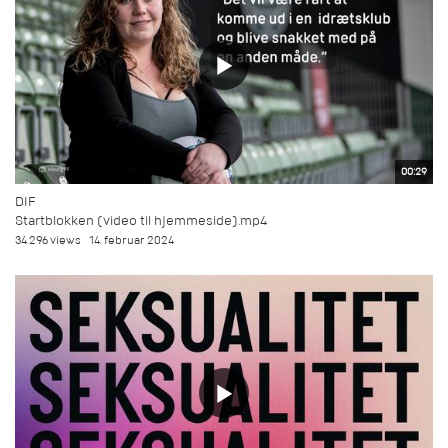
00:29
DIF
Startblokken (video til hjemmeside).mp4
34.296 views
14. februar 2024