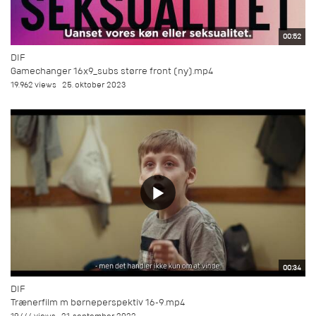
00:52
DIF
Gamechanger 16x9_subs større front (ny).mp4
19.962 views
25. oktober 2023
00:34
DIF
Trænerfilm m børneperspektiv 16-9.mp4