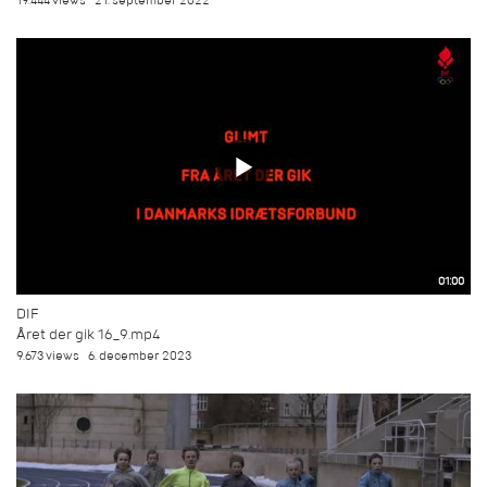
19.444 views
21. september 2022
01:00
DIF
Året der gik 16_9.mp4
9.673 views
6. december 2023