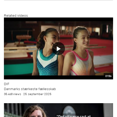
Related videos
01:56
DIF
Danmarks stærkeste fællesskab
35.468 views
25. september 2025