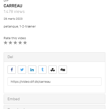
DIF
CARREAU
1.478 views
28. marts 2023
petanque, 1-2-træner
Rate this video
1 STAR
2 STAR
3 STAR
4 STAR
5 STAR
Del
URL
to
share
Embed