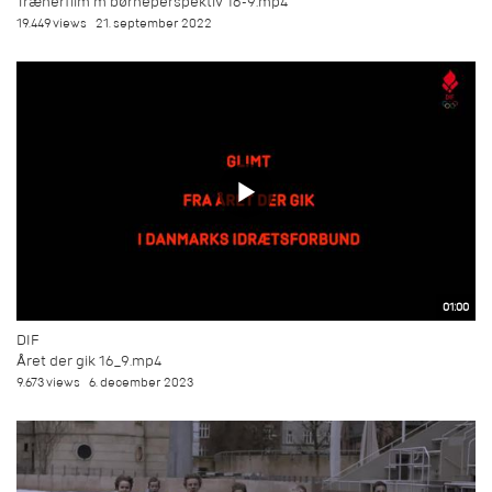
Trænerfilm m børneperspektiv 16-9.mp4
19.449 views
21. september 2022
01:00
DIF
Året der gik 16_9.mp4
9.673 views
6. december 2023