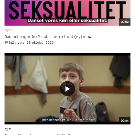
00:52
DIF
Gamechanger 16x9_subs større front (ny).mp4
19.962 views
25. oktober 2023
00:34
DIF