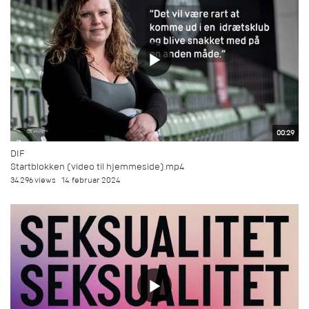
00:29
DIF
Startblokken (video til hjemmeside).mp4
34.296 views
14. februar 2024