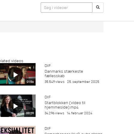
lated videos
DIF
Danmarks stærkeste
fællesskab
35.549 views
25. september 2025
01:56
DIF
Startblokken (video til
hjemmeside).mp4
34.296 views
14. februar 2024
00:29
DIF