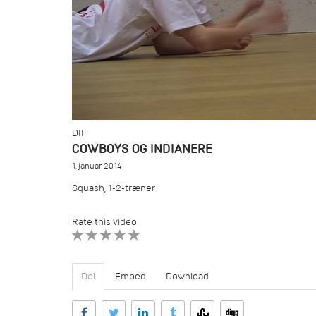
DIF
COWBOYS OG INDIANERE
1. januar 2014
Squash, 1-2-træner
Rate this video
1 STAR
2 STAR
3 STAR
4 STAR
5 STAR
Del
Embed
Download