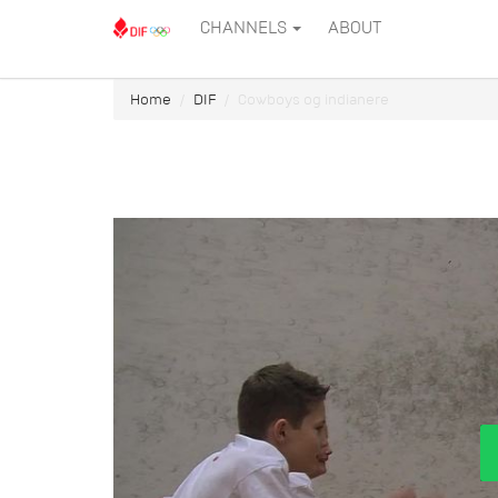
CHANNELS
ABOUT
Home
DIF
Cowboys og indianere