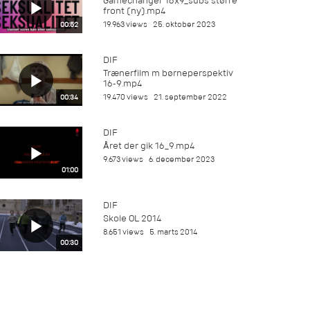
Gamechanger 16x9_subs større
front (ny).mp4
19.963 views
25. oktober 2023
00:52
DIF
Trænerfilm m børneperspektiv
16-9.mp4
19.470 views
21. september 2022
00:34
DIF
Året der gik 16_9.mp4
9.673 views
6. december 2023
01:00
DIF
Skole OL 2014
8.651 views
5. marts 2014
00:30