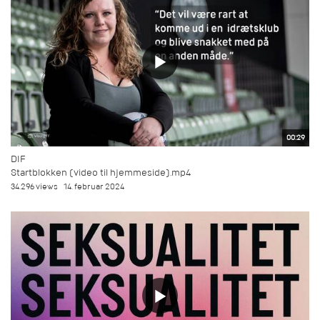
00:29
DIF
Startblokken (video til hjemmeside).mp4
34.296 views
14. februar 2024