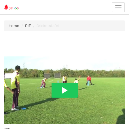
Toggl
menu
Home
DIF
Cricketstafet