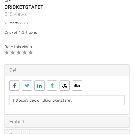
DIF
CRICKETSTAFET
818 views
28. marts 2023
Cricket, 1-2-træner
Rate this video
1 STAR
2 STAR
3 STAR
4 STAR
5 STAR
Del
URL
to
share
Embed