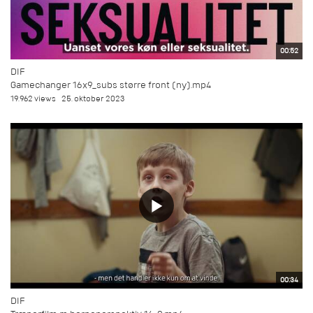
00:52
DIF
Gamechanger 16x9_subs større front (ny).mp4
19.962 views
25. oktober 2023
00:34
DIF