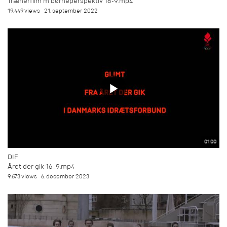
Trænerfilm m børneperspektiv 16-9.mp4
19.449 views
21. september 2022
01:00
DIF
Året der gik 16_9.mp4
9.673 views
6. december 2023