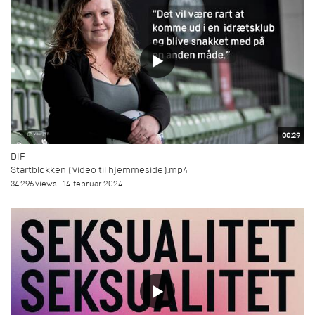
00:29
DIF
Startblokken (video til hjemmeside).mp4
34.296 views
14. februar 2024