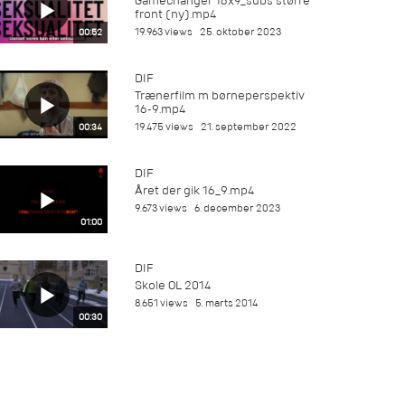
Gamechanger 16x9_subs større
front (ny).mp4
19.963 views
25. oktober 2023
00:52
DIF
Trænerfilm m børneperspektiv
16-9.mp4
19.475 views
21. september 2022
00:34
DIF
Året der gik 16_9.mp4
9.673 views
6. december 2023
01:00
DIF
Skole OL 2014
8.651 views
5. marts 2014
00:30