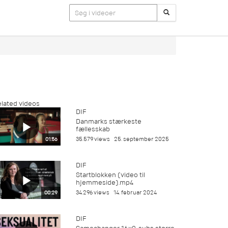
lated videos
DIF
Danmarks stærkeste
fællesskab
35.579 views
25. september 2025
01:56
DIF
Startblokken (video til
hjemmeside).mp4
34.296 views
14. februar 2024
00:29
DIF