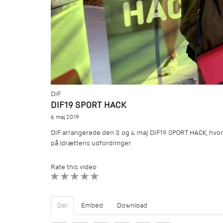
DIF
DIF19 SPORT HACK
6. maj 2019
DIF arrangerede den 3. og 4. maj DIF19 SPORT HACK, hvor
på idrættens udfordringer.
Rate this video
1 STAR
2 STAR
3 STAR
4 STAR
5 STAR
Del
Embed
Download