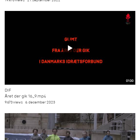
19.478 views
21. september 2022
01:00
DIF
Året der gik 16_9.mp4
9.673 views
6. december 2023