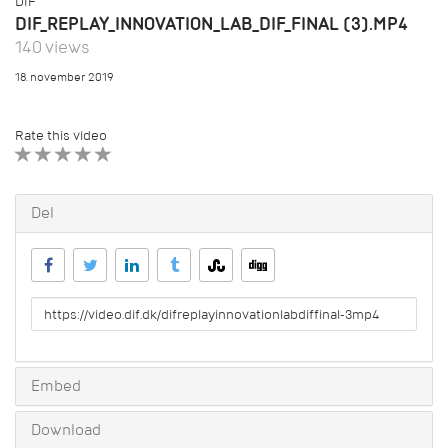
DIF
DIF_REPLAY_INNOVATION_LAB_DIF_FINAL (3).MP4
140 views
18. november 2019
Rate this video
1 STAR
2 STAR
3 STAR
4 STAR
5 STAR
Del
URL
to
share
Embed
Download