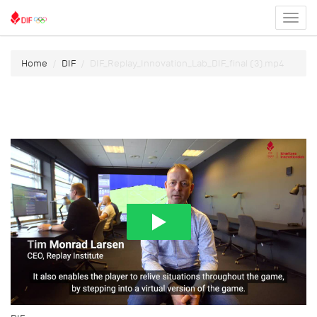
Toggl
menu
Home
DIF
DIF_Replay_Innovation_Lab_DIF_final (3).mp4