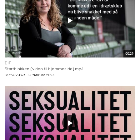
00:29
DIF
Startblokken (video til hjemmeside).mp4
34.296 views
14. februar 2024