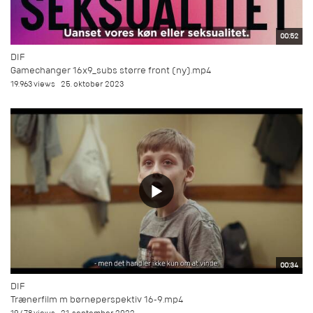
00:52
DIF
Gamechanger 16x9_subs større front (ny).mp4
19.963 views
25. oktober 2023
00:34
DIF
Trænerfilm m børneperspektiv 16-9.mp4