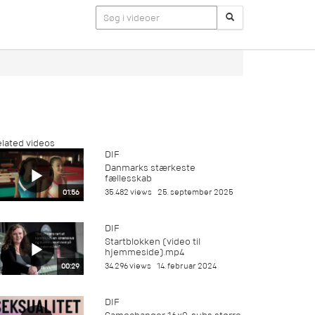
lated videos
DIF
Danmarks stærkeste
fællesskab
35.482 views
25. september 2025
01:56
DIF
Startblokken (video til
hjemmeside).mp4
34.296 views
14. februar 2024
00:29
DIF