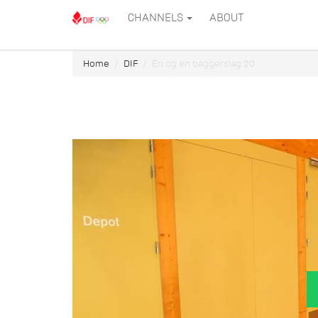
CHANNELS
ABOUT
Home
DIF
En og en baggerslag 20