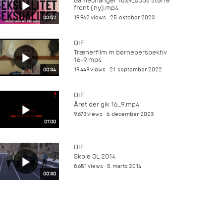
Gamechanger 16x9_subs større
front (ny).mp4
19.962 views
25. oktober 2023
00:52
DIF
Trænerfilm m børneperspektiv
16-9.mp4
19.449 views
21. september 2022
00:34
DIF
Året der gik 16_9.mp4
9.673 views
6. december 2023
01:00
DIF
Skole OL 2014
8.651 views
5. marts 2014
00:30