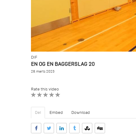
DIF
EN OG EN BAGGERSLAG 20
28. marts 2023
Rate this video
1 STAR
2 STAR
3 STAR
4 STAR
5 STAR
Del
Embed
Download