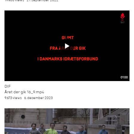
19.455 views
21. september 2022
01:00
DIF
Året der gik 16_9.mp4
9.673 views
6. december 2023