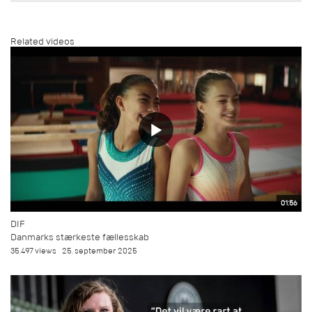
Related videos
01:56
DIF
Danmarks stærkeste fællesskab
35.497 views
25. september 2025