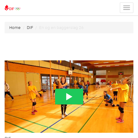
Toggl
menu
Home
DIF
En og en baggerslag 26