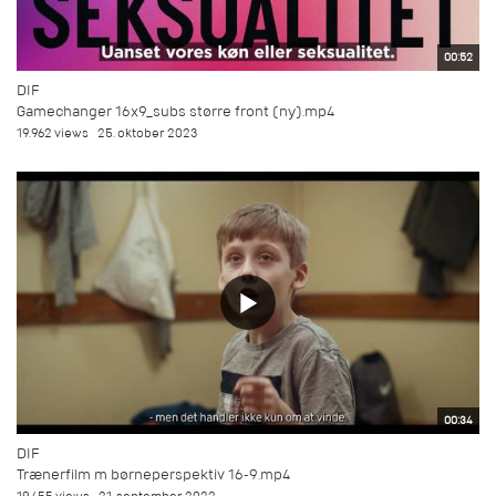
00:52
DIF
Gamechanger 16x9_subs større front (ny).mp4
19.962 views
25. oktober 2023
00:34
DIF
Trænerfilm m børneperspektiv 16-9.mp4