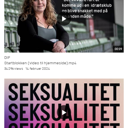
00:29
DIF
Startblokken (video til hjemmeside).mp4
34.296 views
14. februar 2024