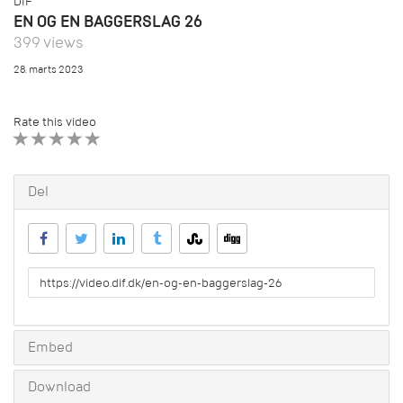
DIF
EN OG EN BAGGERSLAG 26
399 views
28. marts 2023
Rate this video
1 STAR
2 STAR
3 STAR
4 STAR
5 STAR
Del
URL
to
share
Embed
Download