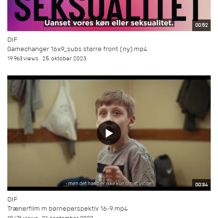
00:52
DIF
Gamechanger 16x9_subs større front (ny).mp4
19.963 views
25. oktober 2023
00:34
DIF
Trænerfilm m børneperspektiv 16-9.mp4