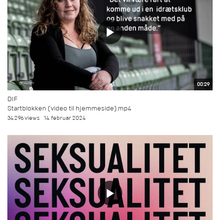
00:29
DIF
Startblokken (video til hjemmeside).mp4
34.296 views
14. februar 2024