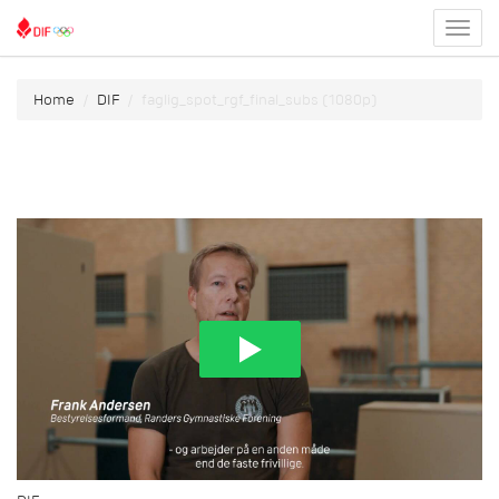
Toggl
menu
Home
DIF
faglig_spot_rgf_final_subs (1080p)