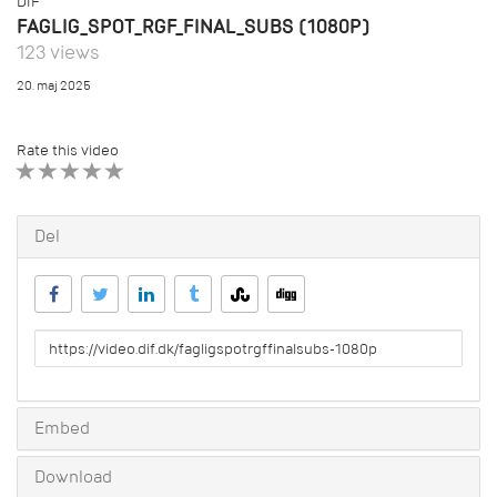
DIF
FAGLIG_SPOT_RGF_FINAL_SUBS (1080P)
123 views
20. maj 2025
Rate this video
1 STAR
2 STAR
3 STAR
4 STAR
5 STAR
Del
URL
to
share
Embed
Download