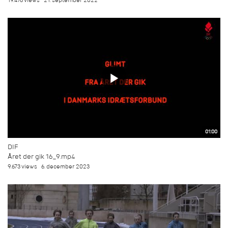
19.476 views
21. september 2022
01:00
DIF
Året der gik 16_9.mp4
9.673 views
6. december 2023