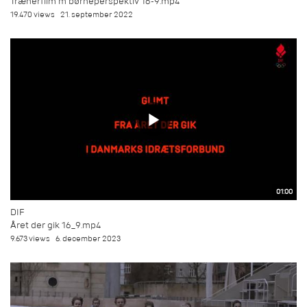
Trænerfilm m børneperspektiv 16-9.mp4
19.470 views
21. september 2022
01:00
DIF
Året der gik 16_9.mp4
9.673 views
6. december 2023