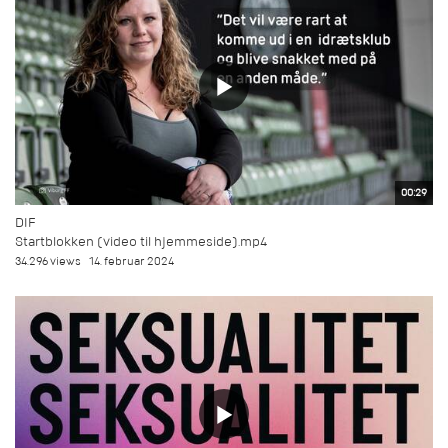
00:29
DIF
Startblokken (video til hjemmeside).mp4
34.296 views
14. februar 2024