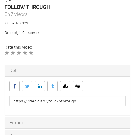
DIF
FOLLOW THROUGH
547 views
28. marts 2023
Cricket, 1-2-træner
Rate this video
1 STAR
2 STAR
3 STAR
4 STAR
5 STAR
Del
URL
to
share
Embed