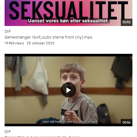
00:52
DIF
Gamechanger 16x9_subs større front (ny).mp4
19.963 views
25. oktober 2023
00:34
DIF