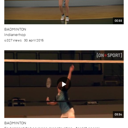
00:33
BADMINTON
Indianerhop
4.027 views
30. april 2015
03:34
BADMINTON