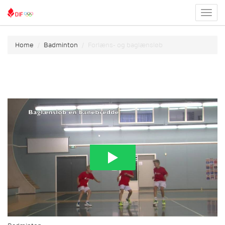
Toggl
menu
Home
Badminton
Forlæns- og baglænsløb