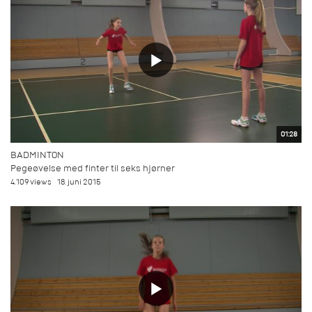
01:28
BADMINTON
Pegeøvelse med finter til seks hjørner
4.109 views
18. juni 2015