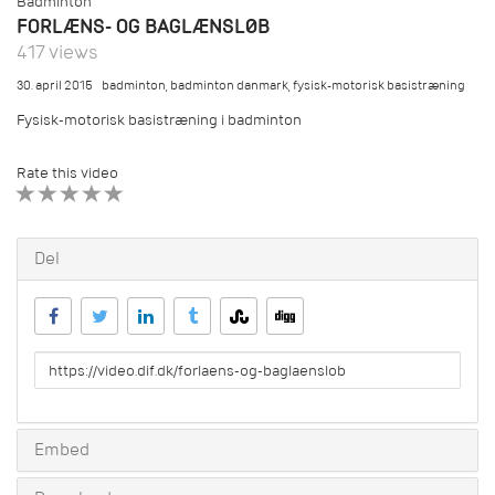
Badminton
FORLÆNS- OG BAGLÆNSLØB
417 views
30. april 2015
badminton
,
badminton danmark
,
fysisk-motorisk basistræning
Fysisk-motorisk basistræning i badminton
Rate this video
1 STAR
2 STAR
3 STAR
4 STAR
5 STAR
Del
URL
to
share
Embed