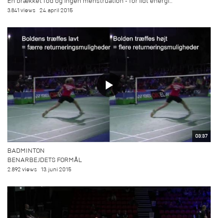
En brækket fod og ingen menstruation - for lidt energi...
3.841 views
24. april 2015
03:37
BADMINTON
BENARBEJDETS FORMÅL
2.892 views
13. juni 2015