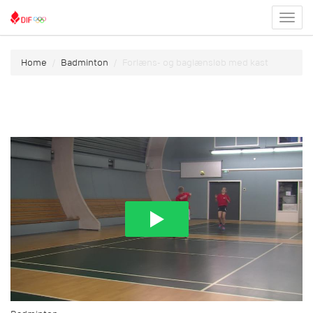
Toggl
menu
Home
Badminton
Forlæns- og baglænsløb med kast