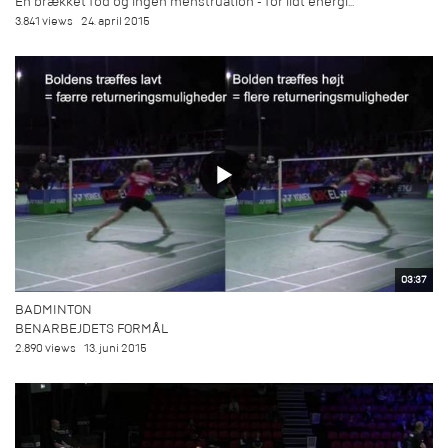
En brækket fod og ingen menstruation - for lidt energi...
3.841 views
24. april 2015
03:37
BADMINTON
BENARBEJDETS FORMÅL
2.890 views
13. juni 2015