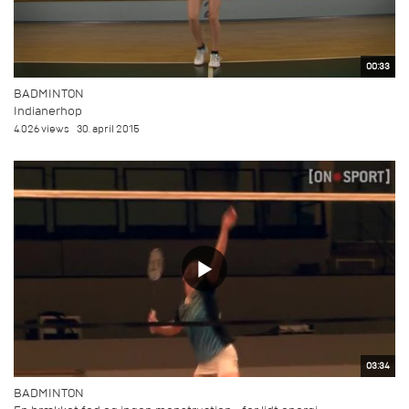
00:33
BADMINTON
Indianerhop
4.026 views
30. april 2015
03:34
BADMINTON