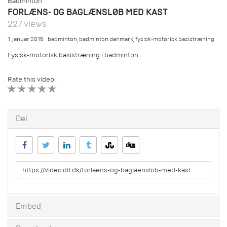
Badminton
FORLÆNS- OG BAGLÆNSLØB MED KAST
227 views
1. januar 2015
badminton
,
badminton danmark
,
fysisk-motorisk basistræning
Fysisk-motorisk basistræning i badminton
Rate this video
1 STAR
2 STAR
3 STAR
4 STAR
5 STAR
Del
URL
to
share
Embed