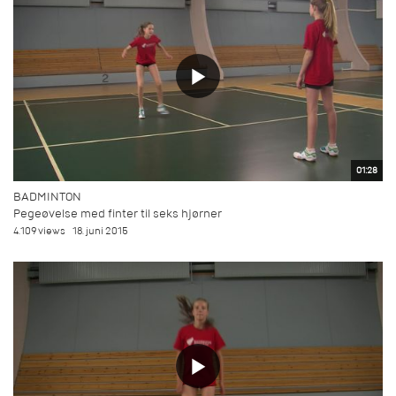
01:28
BADMINTON
Pegeøvelse med finter til seks hjørner
4.109 views
18. juni 2015