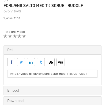
DIF
FORLÆNS SALTO MED 1½ SKRUE - RUDOLF
676 views
1. januar 2013
Rate this video
1 STAR
2 STAR
3 STAR
4 STAR
5 STAR
Del
URL
to
share
Embed
Download