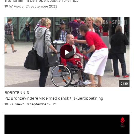
Trænerfilm m børneperspektiv 16-9.mp4
19.461 views
21. september 2022
01:30
BORDTENNIS
PL: Bronzevindere vilde med dansk tilskueropbakning
10.585 views
3. september 2012