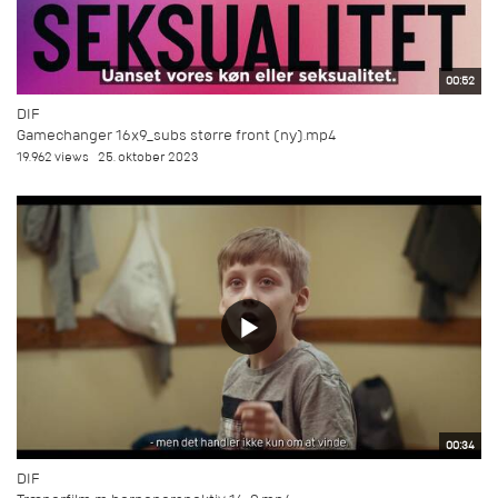
00:52
DIF
Gamechanger 16x9_subs større front (ny).mp4
19.962 views
25. oktober 2023
00:34
DIF