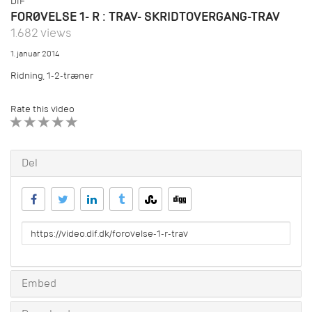
DIF
FORØVELSE 1- R : TRAV- SKRIDTOVERGANG-TRAV
1.682 views
1. januar 2014
Ridning, 1-2-træner
Rate this video
1 STAR
2 STAR
3 STAR
4 STAR
5 STAR
Del
URL
to
share
Embed