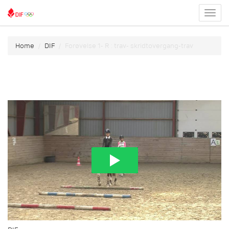
Toggl
menu
Home
DIF
Forøvelse 1- R : trav- skridtovergang-trav