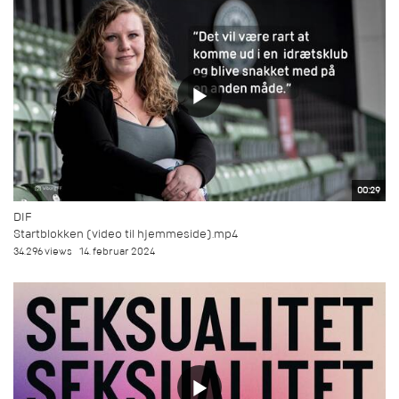
00:29
DIF
Startblokken (video til hjemmeside).mp4
34.296 views
14. februar 2024