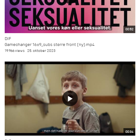
00:52
DIF
Gamechanger 16x9_subs større front (ny).mp4
19.966 views
25. oktober 2023
00:34