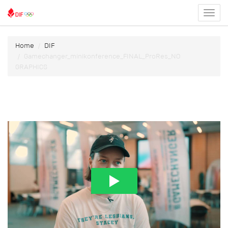
Toggl
menu
Home
DIF
Gamechanger_minikonference_FINAL_ProRes_NO
GRAPHICS