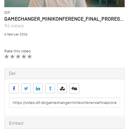
DIF
GAMECHANGER_MINIKONFERENCE_FINAL_PRORES_NO GRAPHICS
94 views
6. februar 2026
Rate this video
1 STAR
2 STAR
3 STAR
4 STAR
5 STAR
Del
URL
to
share
Embed