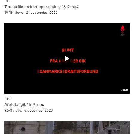
DIF
Trænerfilm m børneperspektiv 16-9.mp4
19.484 views
21. september 2022
01:00
DIF
Året der gik 16_9.mp4
9.673 views
6. december 2023