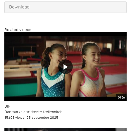
Download
Related videos
01:56
DIF
Danmarks stærkeste fællesskab
35.605 views
25. september 2025