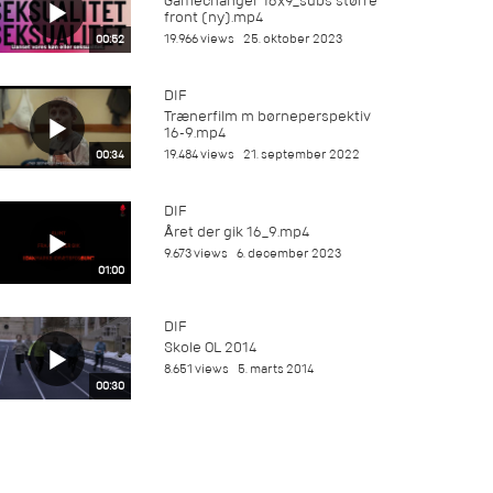
Gamechanger 16x9_subs større
front (ny).mp4
19.966 views
25. oktober 2023
00:52
DIF
Trænerfilm m børneperspektiv
16-9.mp4
19.484 views
21. september 2022
00:34
DIF
Året der gik 16_9.mp4
9.673 views
6. december 2023
01:00
DIF
Skole OL 2014
8.651 views
5. marts 2014
00:30