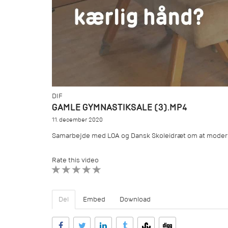
DIF
GAMLE GYMNASTIKSALE (3).MP4
11. december 2020
Samarbejde med LOA og Dansk Skoleidræt om at moderni
Rate this video
1 STAR
2 STAR
3 STAR
4 STAR
5 STAR
Del
Embed
Download