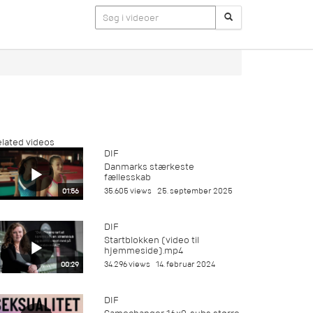
lated videos
DIF
Danmarks stærkeste
fællesskab
35.605 views
25. september 2025
01:56
DIF
Startblokken (video til
hjemmeside).mp4
34.296 views
14. februar 2024
00:29
DIF