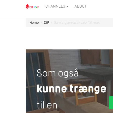
CHANNELS
ABOUT
Home
DIF
Gamle gymnastiksale (3).mp4