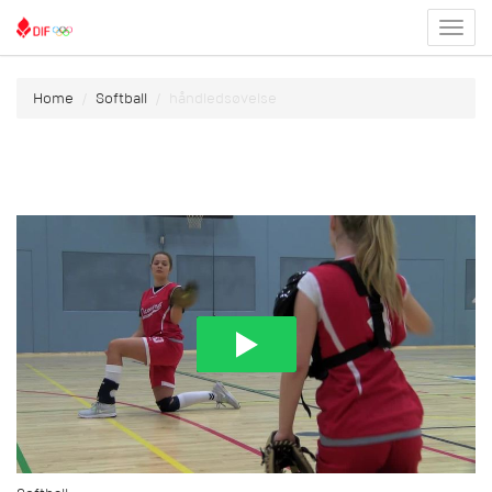
Toggl
menu
Home
Softball
håndledsøvelse