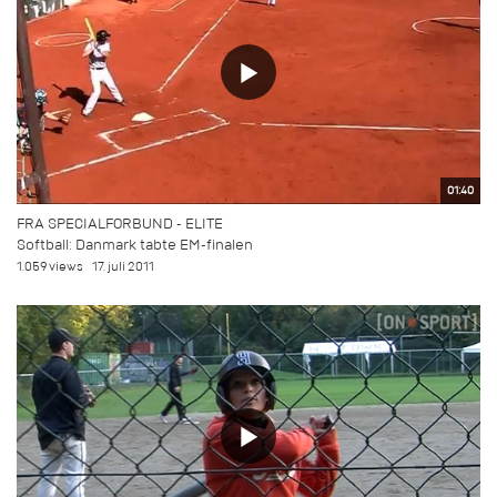
01:40
FRA SPECIALFORBUND - ELITE
Softball: Danmark tabte EM-finalen
1.059 views
17. juli 2011