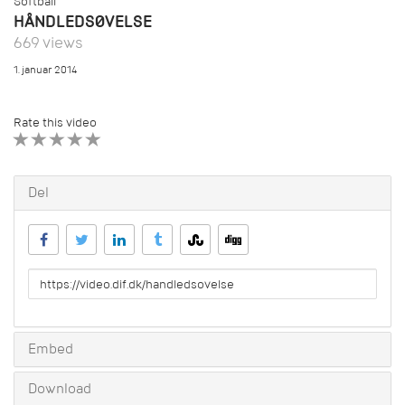
Softball
HÅNDLEDSØVELSE
669 views
1. januar 2014
Rate this video
1 STAR
2 STAR
3 STAR
4 STAR
5 STAR
Del
URL
to
share
Embed
Download