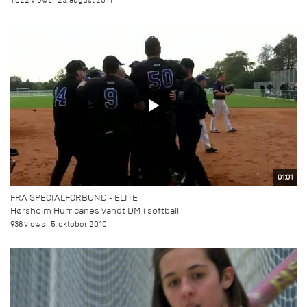
1.022 views
23. august 2011
01:01
FRA SPECIALFORBUND - ELITE
Hørsholm Hurricanes vandt DM i softball
938 views
5. oktober 2010