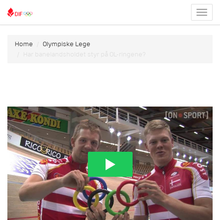
Toggl
menu
Home
Olympiske Lege
Har banelandsholdet styr på OL-ringene?