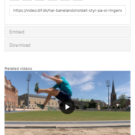
URL
to
share
Embed
Download
Related videos