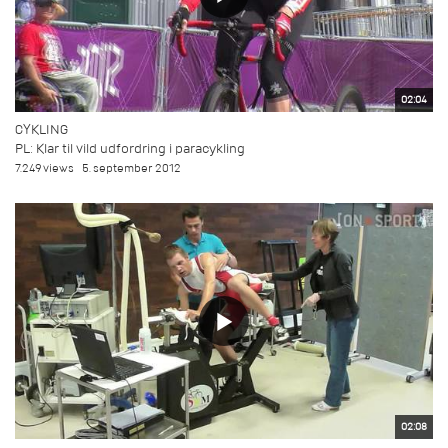
02:04
CYKLING
PL: Klar til vild udfordring i paracykling
7.249 views
5. september 2012
02:08