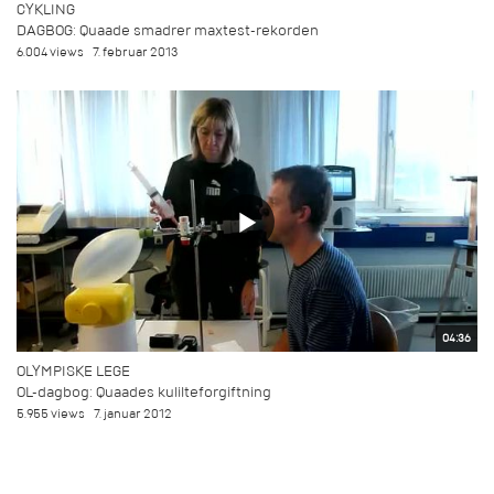
CYKLING
DAGBOG: Quaade smadrer maxtest-rekorden
6.004 views
7. februar 2013
04:36
OLYMPISKE LEGE
OL-dagbog: Quaades kulilteforgiftning
5.955 views
7. januar 2012