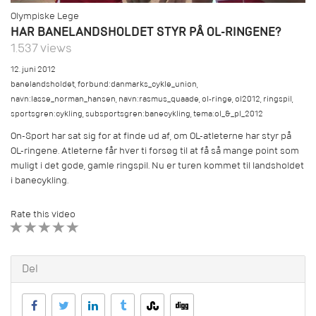
Olympiske Lege
HAR BANELANDSHOLDET STYR PÅ OL-RINGENE?
1.537 views
12. juni 2012
banelandsholdet
,
forbund:danmarks_cykle_union
,
navn:lasse_norman_hansen
,
navn:rasmus_quaade
,
ol-ringe
,
ol2012
,
ringspil
,
sportsgren:cykling
,
subsportsgren:banecykling
,
tema:ol_&_pl_2012
On-Sport har sat sig for at finde ud af, om OL-atleterne har styr på
OL-ringene. Atleterne får hver ti forsøg til at få så mange point som
muligt i det gode, gamle ringspil. Nu er turen kommet til landsholdet
i banecykling.
Rate this video
1 STAR
2 STAR
3 STAR
4 STAR
5 STAR
Del