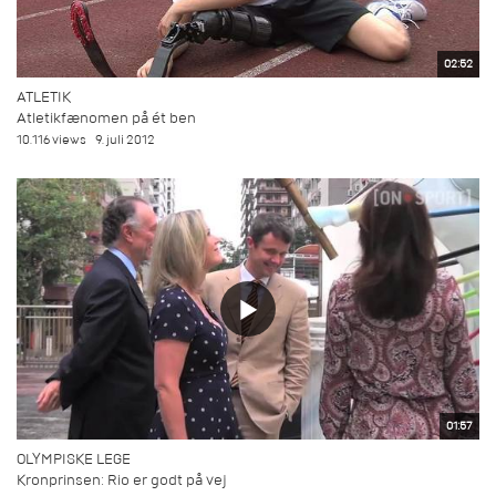
02:52
ATLETIK
Atletikfænomen på ét ben
10.116 views
9. juli 2012
01:57
OLYMPISKE LEGE
Kronprinsen: Rio er godt på vej