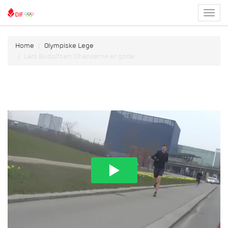
Toggl
menu
Home
Olympiske Lege
Lars Budolfsen: Chancerne er gode