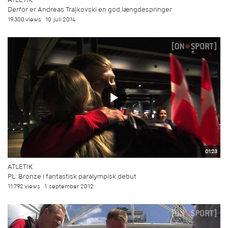
Derfor er Andreas Trajkovski en god længdespringer
19.300 views
10. juli 2014
01:23
ATLETIK
PL: Bronze i fantastisk paralympisk debut
11.792 views
1. september 2012