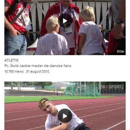
01:06
ATLETIK
PL: Guld-Jackie møder de danske fans
10.750 views
31. august 2012