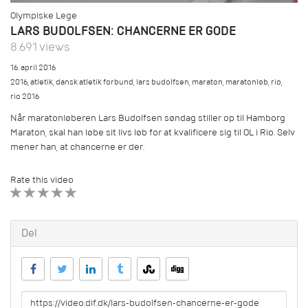
Olympiske Lege
LARS BUDOLFSEN: CHANCERNE ER GODE
8.691 views
16. april 2016
2016
,
atletik
,
dansk atletik forbund
,
lars budolfsen
,
maraton
,
maratonløb
,
rio
,
rio 2016
Når maratonløberen Lars Budolfsen søndag stiller op til Hamborg
Maraton, skal han løbe sit livs løb for at kvalificere sig til OL i Rio. Selv
mener han, at chancerne er der.
Rate this video
1 STAR
2 STAR
3 STAR
4 STAR
5 STAR
Del
URL