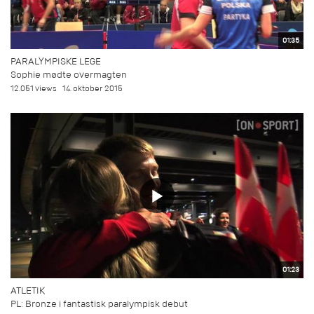
01:35
PARALYMPISKE LEGE
Sophie mødte overmagten
12.051 views
14. oktober 2015
01:23
ATLETIK
PL: Bronze i fantastisk paralympisk debut