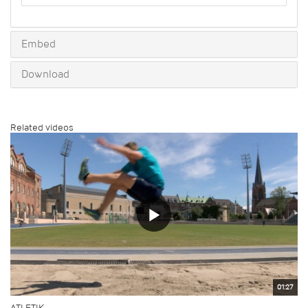
to
share
Embed
Download
Related videos
01:27
ATLETIK