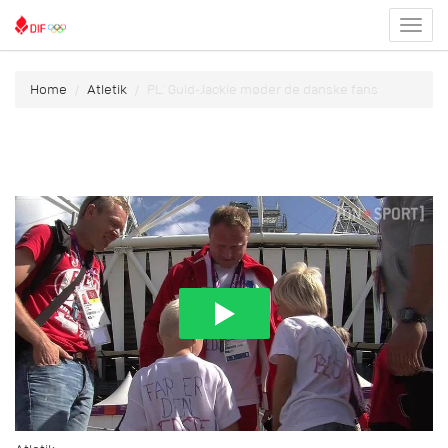
Toggl
menu
Home
Atletik
PL: Guld-Jackie møder de danske fans