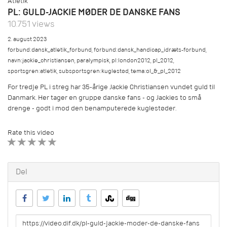
Atletik
PL: GULD-JACKIE MØDER DE DANSKE FANS
10.751 views
2. august 2023
forbund:dansk_atletik_forbund
,
forbund:dansk_handicap_idræts-forbund
,
navn:jackie_christiansen
,
paralympisk
,
pl:london2012
,
pl_2012
,
sportsgren:atletik
,
subsportsgren:kuglestød
,
tema:ol_&_pl_2012
For tredje PL i streg har 35-årige Jackie Christiansen vundet guld til
Danmark. Her tager en gruppe danske fans - og Jackies to små
drenge - godt i mod den benamputerede kuglestøder.
Rate this video
1 STAR
2 STAR
3 STAR
4 STAR
5 STAR
Del
URL