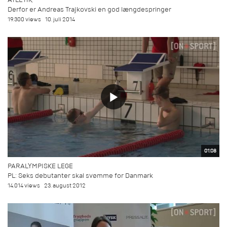
Derfor er Andreas Trajkovski en god længdespringer
19.300 views
10. juli 2014
01:08
PARALYMPISKE LEGE
PL: Seks debutanter skal svømme for Danmark
14.014 views
23. august 2012