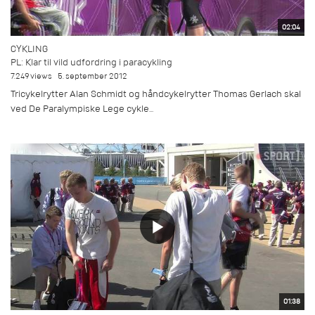
02:04
CYKLING
PL: Klar til vild udfordring i paracykling
7.249 views
5. september 2012
Tricykelrytter Alan Schmidt og håndcykelrytter Thomas Gerlach skal
ved De Paralympiske Lege cykle...
01:38