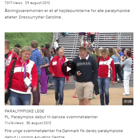
7.017 views
29. august 2012
Åbningsceremonien er et af højdepunkterne for alle paralympiske
atleter. Dressurrytter Caroline...
01:25
PARALYMPISKE LEGE
PL: Paralympisk debut til danske svømmetalenter
11.416 views
30. august 2012
Fire unge svømmetalenter fra Danmark fik deres paralympiske
debut i London Aquatics Centre.