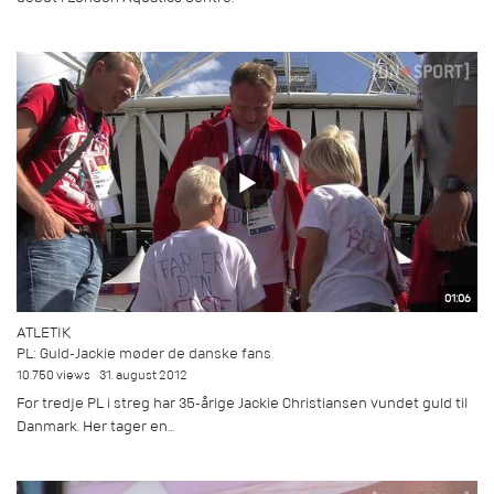
01:06
ATLETIK
PL: Guld-Jackie møder de danske fans
10.750 views
31. august 2012
For tredje PL i streg har 35-årige Jackie Christiansen vundet guld til
Danmark. Her tager en...