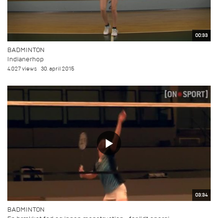
00:33
BADMINTON
Indianerhop
4.027 views
30. april 2015
03:34
BADMINTON