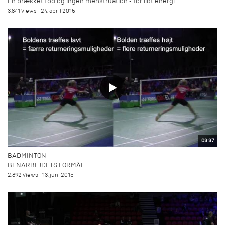
En brækket fod og ingen menstruation - for lidt energi...
3.841 views
24. april 2015
03:37
BADMINTON
BENARBEJDETS FORMÅL
2.892 views
13. juni 2015