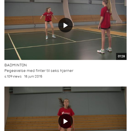
01:28
BADMINTON
Pegeøvelse med finter til seks hjørner
4.109 views
18. juni 2015