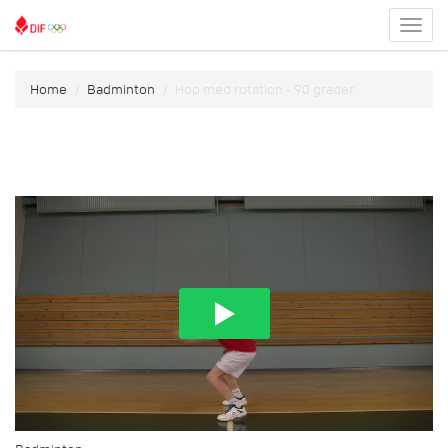
Toggl
menu
Home
Badminton
Hop med rotation - 90 grader