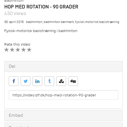
Badminton
HOP MED ROTATION - 90 GRADER
430 views
30. april 2015
badminton
,
badminton danmark
,
fysisk-motorisk basistræning
Fysisk-motorisk basistræning i badminton
Rate this video
1 STAR
2 STAR
3 STAR
4 STAR
5 STAR
Del
URL
to
share
Embed