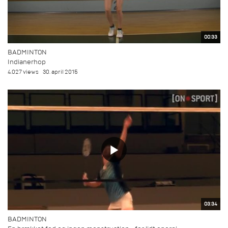
00:33
BADMINTON
Indianerhop
4.027 views
30. april 2015
03:34
BADMINTON