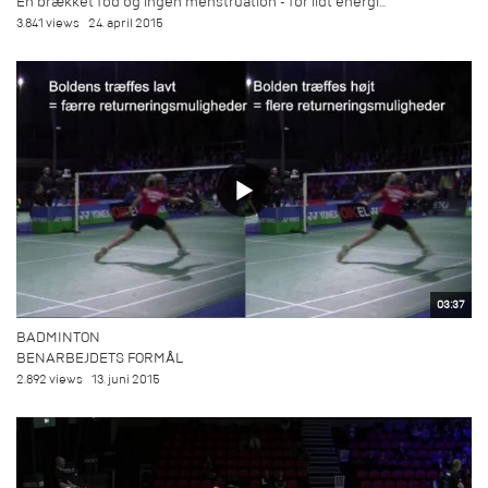
En brækket fod og ingen menstruation - for lidt energi...
3.841 views
24. april 2015
03:37
BADMINTON
BENARBEJDETS FORMÅL
2.892 views
13. juni 2015