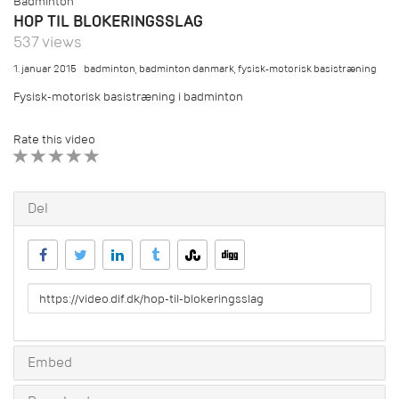
Badminton
HOP TIL BLOKERINGSSLAG
537 views
1. januar 2015
badminton
,
badminton danmark
,
fysisk-motorisk basistræning
Fysisk-motorisk basistræning i badminton
Rate this video
1 STAR
2 STAR
3 STAR
4 STAR
5 STAR
Del
URL
to
share
Embed