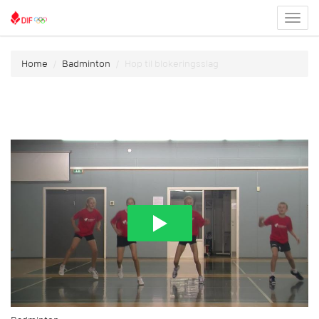
Toggl
menu
Home
Badminton
Hop til blokeringsslag