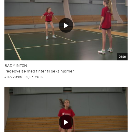
01:28
BADMINTON
Pegeøvelse med finter til seks hjørner
4.109 views
18. juni 2015