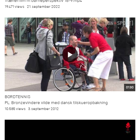
Trænerfilm m børneperspektiv 16-9.mp4
19.471 views
21. september 2022
01:30
BORDTENNIS
PL: Bronzevindere vilde med dansk tilskueropbakning
10.585 views
3. september 2012