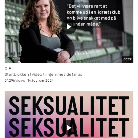
00:29
DIF
Startblokken (video til hjemmeside).mp4
34.296 views
14. februar 2024