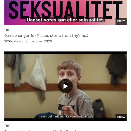
00:52
DIF
Gamechanger 16x9_subs større front (ny).mp4
19.963 views
25. oktober 2023
00:34
DIF