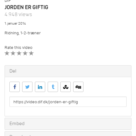
DIF
JORDEN ER GIFTIG
4.948 views
1. januar 2014
Ridning, 1-2-træner
Rate this video
1 STAR
2 STAR
3 STAR
4 STAR
5 STAR
Del
URL
to
share
Embed