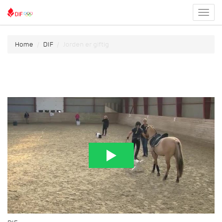
Toggl
menu
Home
DIF
Jorden er giftig