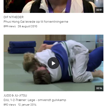
00:51
DIF NYHEDER
Phuc Hong Cai levede op til forventningerne
899 views
28. august 2010
00:16
JUDO & JU-JITSU
DJU, 1-2-Træner: Lege - omvendt gulvkamp
892 views
12. januar 2014