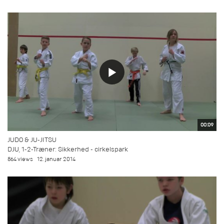
00:09
JUDO & JU-JITSU
DJU, 1-2-Træner: Sikkerhed - cirkelspark
864 views
12. januar 2014