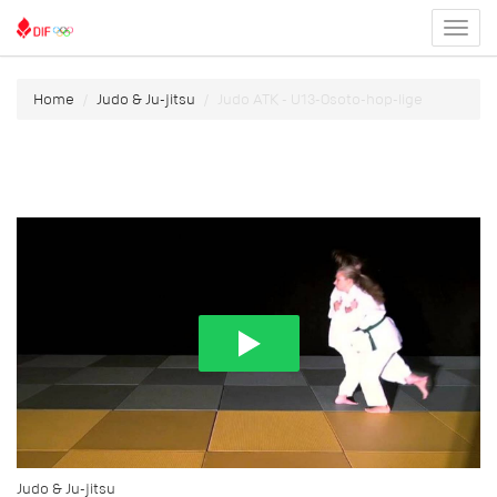
Toggl
menu
Home
Judo & Ju-jitsu
Judo ATK - U13-Osoto-hop-lige
Judo & Ju-jitsu