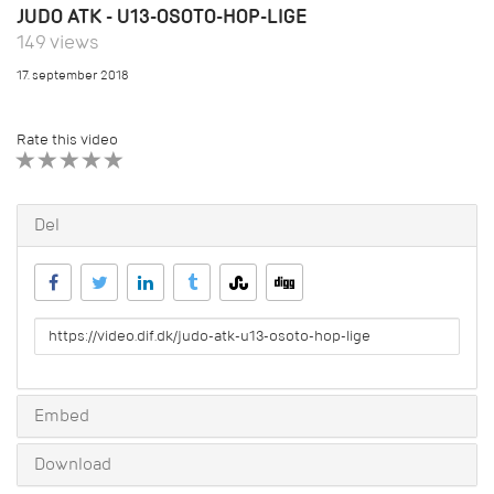
JUDO ATK - U13-OSOTO-HOP-LIGE
149 views
17. september 2018
Rate this video
1 STAR
2 STAR
3 STAR
4 STAR
5 STAR
Del
URL
to
share
Embed
Download