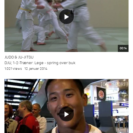
00:14
JUDO & JU-JITSU
DJU, 1-2-Træner: Lege - spring over buk
1.021 views
12. januar 2014