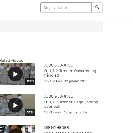
lated videos
JUDO & JU-JITSU
DJU, 1-2-Træner: Opvarmning -
håndled
1.260 views
12. januar 2014
00:11
JUDO & JU-JITSU
DJU, 1-2-Træner: Lege - spring
over buk
1.021 views
12. januar 2014
00:14
DIF NYHEDER