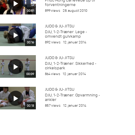
Phuc Hong Cai levede op til
forventningerne
899 views
28. august 2010
00:51
JUDO & JU-JITSU
DJU, 1-2-Træner: Lege -
omvendt gulvkamp
892 views
12. januar 2014
00:16
JUDO & JU-JITSU
DJU, 1-2-Træner: Sikkerhed -
cirkelspark
864 views
12. januar 2014
00:09
JUDO & JU-JITSU
DJU, 1-2-Træner: Opvarmning -
ankler
857 views
12. januar 2014
00:13