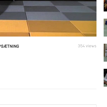
354 views
OPSÆTNING