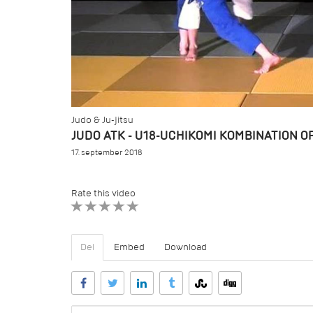
Judo & Ju-jitsu
JUDO ATK - U18-UCHIKOMI KOMBINATION 
17. september 2018
Rate this video
1 STAR
2 STAR
3 STAR
4 STAR
5 STAR
Del
Embed
Download
URL