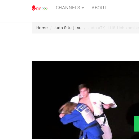
CHANNELS
ABOUT
Home
Judo & Ju-jitsu
Judo ATK - U18-Uchikomi 