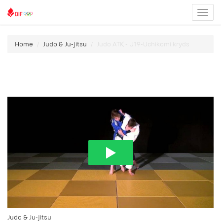
Toggl
menu
Home
Judo & Ju-jitsu
Judo ATK - U19-Uchikomi kryds
Judo & Ju-jitsu