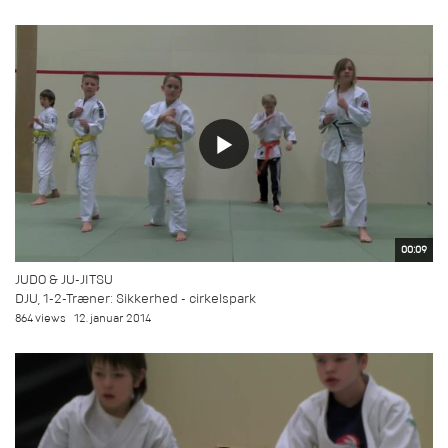
00:09
JUDO & JU-JITSU
DJU, 1-2-Træner: Sikkerhed - cirkelspark
864 views
12. januar 2014