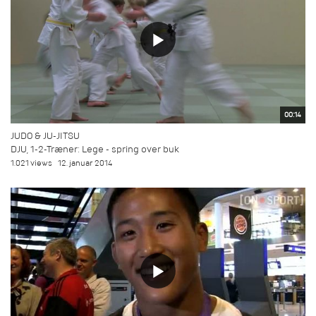
00:14
JUDO & JU-JITSU
DJU, 1-2-Træner: Lege - spring over buk
1.021 views
12. januar 2014