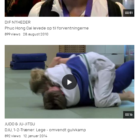
00:51
DIF NYHEDER
Phuc Hong Cai levede op til forventningerne
899 views
28. august 2010
00:16
JUDO & JU-JITSU
DJU, 1-2-Træner: Lege - omvendt gulvkamp
892 views
12. januar 2014