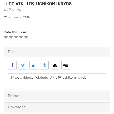
JUDO ATK - U19-UCHIKOMI KRYDS
423 views
17. september 2018
Rate this video
1 STAR
2 STAR
3 STAR
4 STAR
5 STAR
Del
URL
to
share
Embed
Download