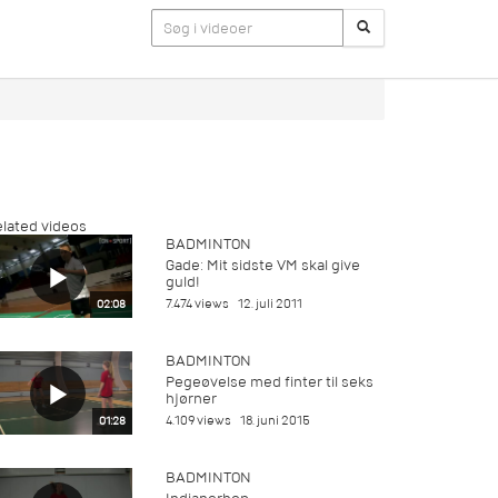
lated videos
BADMINTON
Gade: Mit sidste VM skal give
guld!
7.474 views
12. juli 2011
02:08
BADMINTON
Pegeøvelse med finter til seks
hjørner
4.109 views
18. juni 2015
01:28
BADMINTON