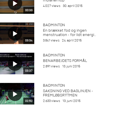
Indianerhop
4.027 views
30. april 2015
00:33
BADMINTON
En brækket fod og ingen
menstruation - for lidt energi...
3.841 views
24. april 2015
03:34
BADMINTON
BENARBEJDETS FORMÅL
2.891 views
13. juni 2015
03:37
BADMINTON
SAKSNING VED BAGLINJEN -
FREMLØBSRYTMEN
2.633 views
13. juni 2015
02:52