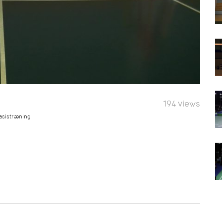
194 views
basistræning