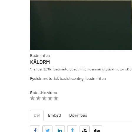
Badminton
KÅLORM
1. januar 2015
badminton
,
badminton danmark
,
fysisk-motorisk 
Fysisk-motorisk basistræning i badminton
Rate this video
1 STAR
2 STAR
3 STAR
4 STAR
5 STAR
Del
Embed
Download