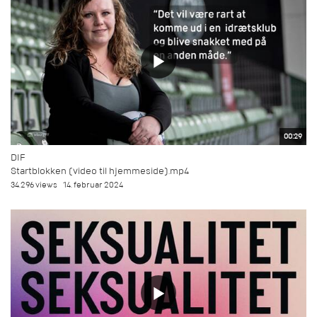
00:29
DIF
Startblokken (video til hjemmeside).mp4
34.296 views
14. februar 2024