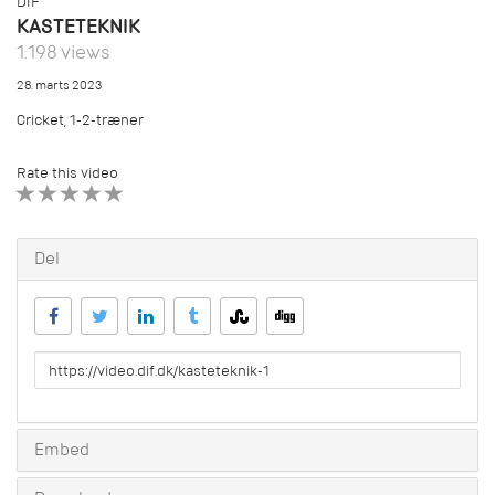
DIF
KASTETEKNIK
1.198 views
28. marts 2023
Cricket, 1-2-træner
Rate this video
1 STAR
2 STAR
3 STAR
4 STAR
5 STAR
Del
URL
to
share
Embed