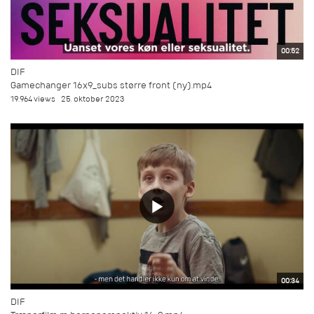
00:52
DIF
Gamechanger 16x9_subs større front (ny).mp4
19.964 views
25. oktober 2023
00:34
DIF