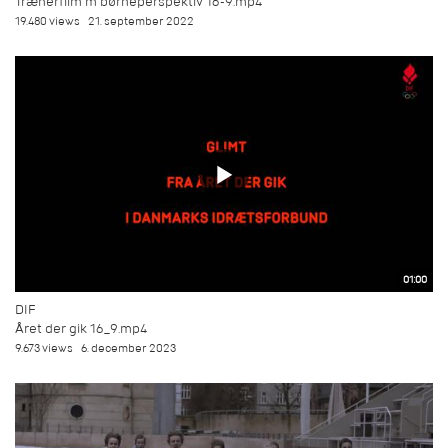
Trænerfilm m børneperspektiv 16-9.mp4
19.480 views
21. september 2022
01:00
DIF
Året der gik 16_9.mp4
9.673 views
6. december 2023