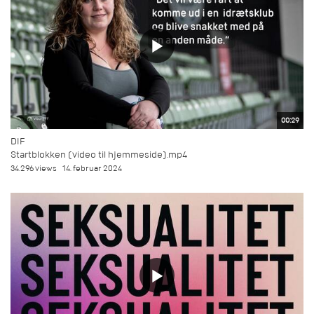
00:29
DIF
Startblokken (video til hjemmeside).mp4
34.296 views
14. februar 2024