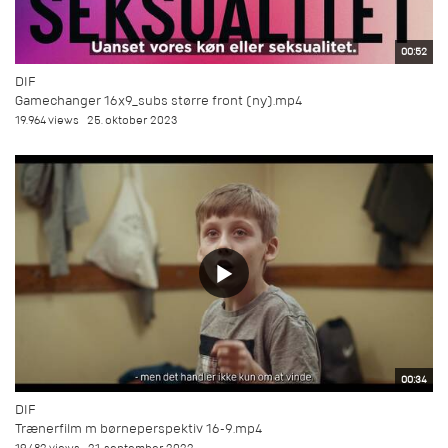
00:52
DIF
Gamechanger 16x9_subs større front (ny).mp4
19.964 views
25. oktober 2023
00:34
DIF
Trænerfilm m børneperspektiv 16-9.mp4