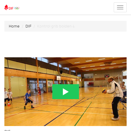
Toggl
menu
Home
DIF
Kontrol grib bolden 4