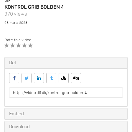
DIF
KONTROL GRIB BOLDEN 4
370 views
28. marts 2023
Rate this video
1 STAR
2 STAR
3 STAR
4 STAR
5 STAR
Del
URL
to
share
Embed
Download