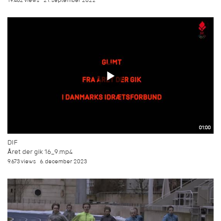
19.482 views
21. september 2022
01:00
DIF
Året der gik 16_9.mp4
9.673 views
6. december 2023