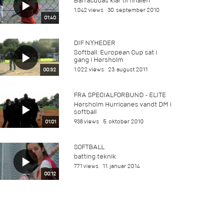
Barracudas klar til finalen
1.042 views
30. september 2010
01:40
DIF NYHEDER
Softball: European Cup sat i
gang i Hørsholm
1.022 views
23. august 2011
00:32
FRA SPECIALFORBUND - ELITE
Hørsholm Hurricanes vandt DM i
softball
938 views
5. oktober 2010
01:01
SOFTBALL
batting teknik
771 views
11. januar 2014
00:12