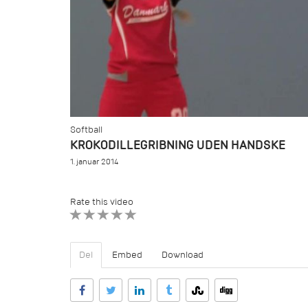
Softball
KROKODILLEGRIBNING UDEN HANDSKE
1. januar 2014
Rate this video
1 STAR
2 STAR
3 STAR
4 STAR
5 STAR
Del
Embed
Download