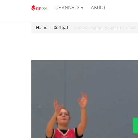
CHANNELS
ABOUT
Home
Softball
krokodillegribning uden handske