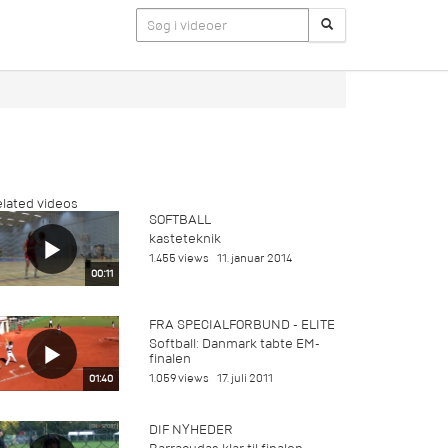
lated videos
SOFTBALL
kasteteknik
1.455 views
11. januar 2014
00:11
FRA SPECIALFORBUND - ELITE
Softball: Danmark tabte EM-
finalen
1.059 views
17. juli 2011
01:40
DIF NYHEDER