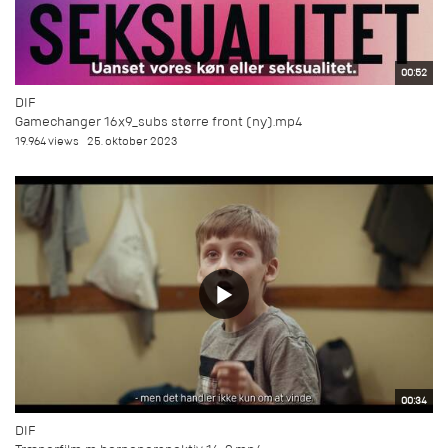
00:52
DIF
Gamechanger 16x9_subs større front (ny).mp4
19.964 views
25. oktober 2023
00:34
DIF