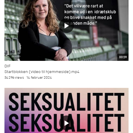
00:29
DIF
Startblokken (video til hjemmeside).mp4
34.296 views
14. februar 2024