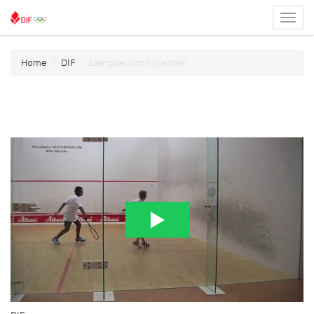
Toggl
menu
Home
DIF
Længder om hinanden