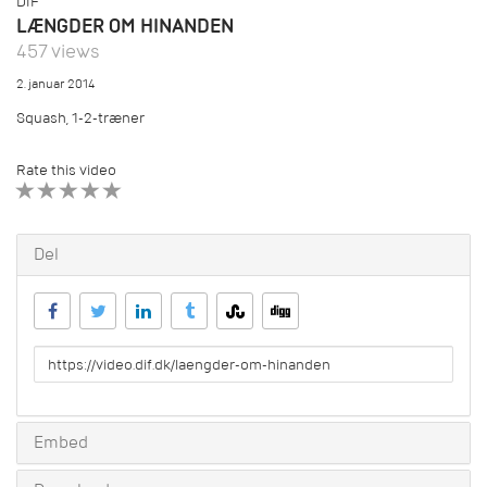
DIF
LÆNGDER OM HINANDEN
457 views
2. januar 2014
Squash, 1-2-træner
Rate this video
1 STAR
2 STAR
3 STAR
4 STAR
5 STAR
Del
URL
to
share
Embed