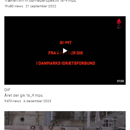
Trænerfilm m børneperspektiv 16-9.mp4
19.480 views
21. september 2022
01:00
DIF
Året der gik 16_9.mp4
9.673 views
6. december 2023