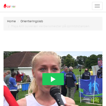
Toggl
menu
Home
Orienteringsløb
Maja Alm suveræn verdensmester på sprintdistancen