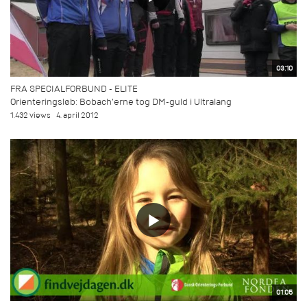
03:10
FRA SPECIALFORBUND - ELITE
Orienteringsløb: Bobach'erne tog DM-guld i Ultralang
1.432 views
4. april 2012
01:05