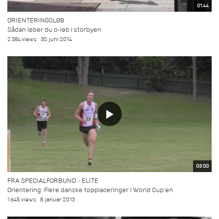
01:44
ORIENTERINGSLØB
Sådan løber du o-løb i storbyen
2.384 views
30. juni 2014
03:00
FRA SPECIALFORBUND - ELITE
Orientering: Flere danske topplaceringer i World Cup'en
1.645 views
8. januar 2013