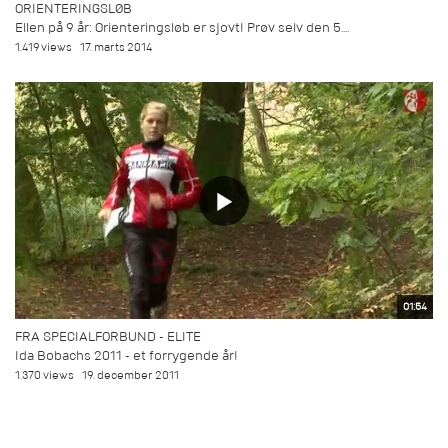
ORIENTERINGSLØB
Ellen på 9 år: Orienteringsløb er sjovt! Prøv selv den 5....
1.419 views
17. marts 2014
01:54
FRA SPECIALFORBUND - ELITE
Ida Bobachs 2011 - et forrygende år!
1.370 views
19. december 2011