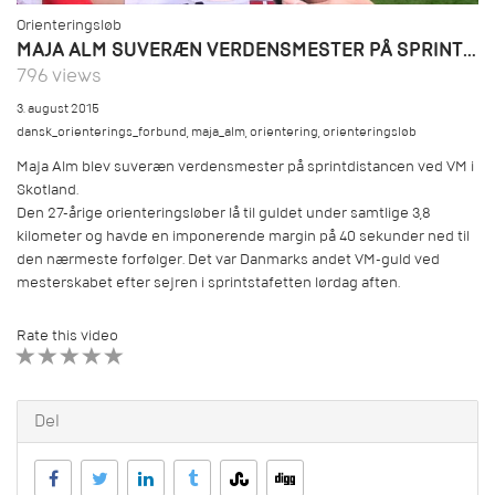
Orienteringsløb
MAJA ALM SUVERÆN VERDENSMESTER PÅ SPRINTDISTANCEN
796 views
3. august 2015
dansk_orienterings_forbund
,
maja_alm
,
orientering
,
orienteringsløb
Maja Alm blev suveræn verdensmester på sprintdistancen ved VM i
Skotland.
Den 27-årige orienteringsløber lå til guldet under samtlige 3,8
kilometer og havde en imponerende margin på 40 sekunder ned til
den nærmeste forfølger. Det var Danmarks andet VM-guld ved
mesterskabet efter sejren i sprintstafetten lørdag aften.
Rate this video
1 STAR
2 STAR
3 STAR
4 STAR
5 STAR
Del