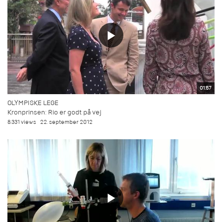
01:57
OLYMPISKE LEGE
Kronprinsen: Rio er godt på vej
8.331 views
22. september 2012