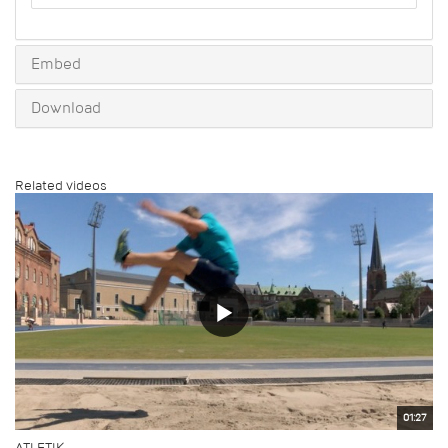
to
share
Embed
Download
Related videos
01:27
ATLETIK