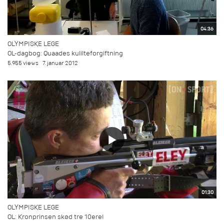
04:36
OLYMPISKE LEGE
OL-dagbog: Quaades kulilteforgiftning
5.955 views
7. januar 2012
01:30
OLYMPISKE LEGE
OL: Kronprinsen skød tre 10ere!