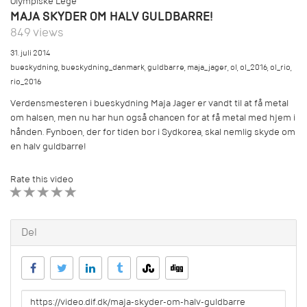
Olympiske Lege
MAJA SKYDER OM HALV GULDBARRE!
849 views
31. juli 2014
bueskydning
,
bueskydning_danmark
,
guldbarre
,
maja_jager
,
ol
,
ol_2016
,
ol_rio
,
rio_2016
Verdensmesteren i bueskydning Maja Jager er vandt til at få metal
om halsen, men nu har hun også chancen for at få metal med hjem i
hånden. Fynboen, der for tiden bor i Sydkorea, skal nemlig skyde om
en halv guldbarre!
Rate this video
1 STAR
2 STAR
3 STAR
4 STAR
5 STAR
Del
URL