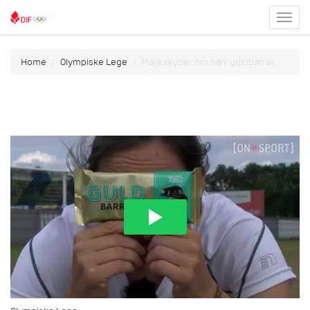
Toggl
menu
Home
Olympiske Lege
Maja skyder om halv guldbarre!